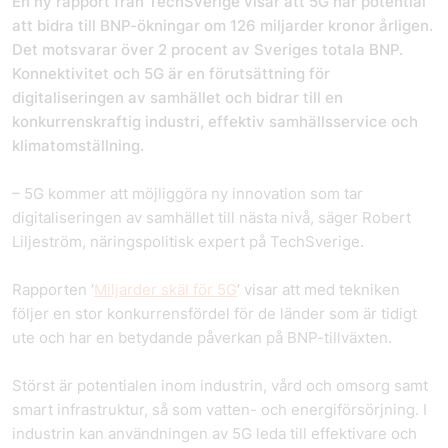
En ny rapport från TechSverige visar att 5G har potential
att bidra till BNP-ökningar om 126 miljarder kronor årligen.
Det motsvarar över 2 procent av Sveriges totala BNP.
Konnektivitet och 5G är en förutsättning för
digitaliseringen av samhället och bidrar till en
konkurrenskraftig industri, effektiv samhällsservice och
klimatomställning.
– 5G kommer att möjliggöra ny innovation som tar
digitaliseringen av samhället till nästa nivå, säger Robert
Liljeström, näringspolitisk expert på TechSverige.
Rapporten ’
Miljarder skäl för 5G
’ visar att med tekniken
följer en stor konkurrensfördel för de länder som är tidigt
ute och har en betydande påverkan på BNP-tillväxten.
Störst är potentialen inom industrin, vård och omsorg samt
smart infrastruktur, så som vatten- och energiförsörjning. I
industrin kan användningen av 5G leda till effektivare och