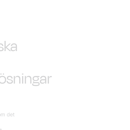
ska
lösningar
som det