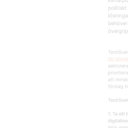
klimatpol
politisk
lösninga
behöver 
övergrip
TechSver
för klima
sektorers
prioriter
att minsk
förslag t
TechSveri
1. Ta et
digitalis
höja ambi