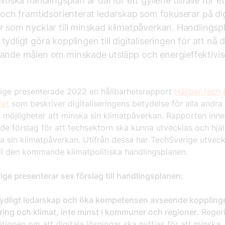
itiska handlingsplan är därför ett gyllene tillfälle för et
t och framtidsorienterat ledarskap som fokuserar på dig
r som nycklar till minskad klimatpåverkan. Handlingsp
tydligt göra kopplingen till digitaliseringen för att nå 
ande målen om minskade utsläpp och energieffektivis
ige presenterade 2022 en hållbarhetsrapport
Hållbar tech
tet
som beskriver digitaliseringens betydelse för alla andra
 möjligheter att minska sin klimatpåverkan. Rapporten inneh
ade förslag för att techsektorn ska kunna utvecklas och hjä
a sin klimatpåverkan. Utifrån dessa har TechSverige utveck
ill den kommande klimatpolitiska handlingsplanen.
ge presenterar sex förslag till handlingsplanen
:
t tydligt ledarskap och öka kompetensen avseende koppling
ering och klimat, inte minst i kommuner och regioner.
Regeri
tionen om att digitala lösningar ska nyttjas för att minska