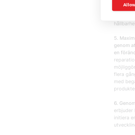
Regeringe
Allow
bort. Sku
digital p
hållbarhe
5. Maxim
genom at
en förän
reparati
möjliggör
flera gån
med bega
produkte
6. Genomf
erbjuder 
initiera 
utvecklin