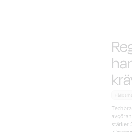
Reg
han
krä
Hållbarh
Techbran
avgörand
stärker