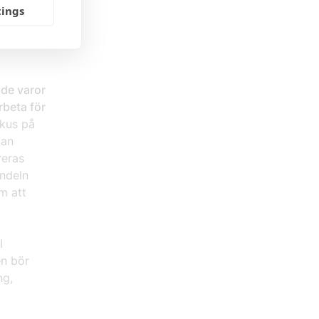
r ska tas
tings
d och
ade varor
rbeta för
okus på
tan
reras
andeln
m att
I
en bör
ng,