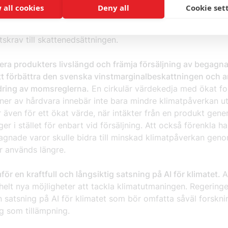
n har beslutat att energiskattenedsättningen för datacente
 all cookies
Deny all
Cookie set
lle det ske kommer tilltron till Sverige som investeringslan
ionjär att allvarligt skadas. Regeringen bör istället koppla
tskrav till skattenedsättningen.
era produkters livslängd och främja försäljning av begagn
t förbättra den svenska vinstmarginalbeskattningen och a
dring av momsreglerna.
En cirkulär värdekedja med ökat f
oner av hårdvara innebär inte bara mindre klimatpåverkan u
 även för ett ökat värde, när intäkter från en produkt gene
ger i stället för enbart vid försäljning. Att också förenkla h
gnade varor skulle bidra till minskad klimatpåverkan geno
r används längre.
ör en kraftfull och långsiktig satsning på AI för klimatet.
A
helt nya möjligheter att tackla klimatutmaningen. Regering
en satsning på AI för klimatet som bör omfatta såväl forskni
g som tillämpning.