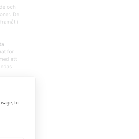
nde och
ioner. De
framåt i
ta
mat för
 med att
ändas
ag
 av
usage, to
 världen.