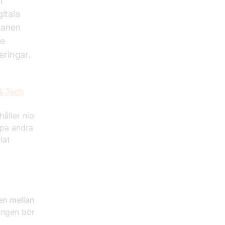
t
itala
lanen
de
eringar.
 & Tech
åller nio
lpa andra
lat
en mellan
ngen bör