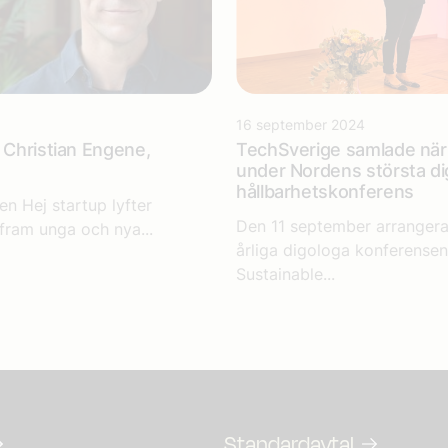
16 september 2024
: Christian Engene,
TechSverige samlade näri
under Nordens största di
hållbarhetskonferens
en Hej startup lyfter
Den 11 september arranger
fram unga och nya...
årliga digologa konferensen
Sustainable...
Standardavtal