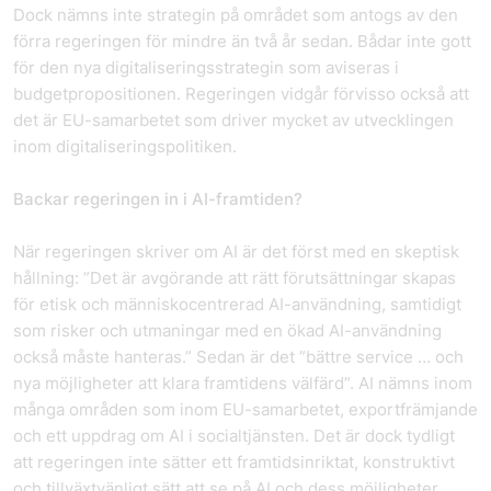
Dock nämns inte strategin på området som antogs av den
förra regeringen för mindre än två år sedan. Bådar inte gott
för den nya digitaliseringsstrategin som aviseras i
budgetpropositionen. Regeringen vidgår förvisso också att
det är EU-samarbetet som driver mycket av utvecklingen
inom digitaliseringspolitiken.
Backar regeringen in i AI-framtiden?
När regeringen skriver om AI är det först med en skeptisk
hållning: ”Det är avgörande att rätt förutsättningar skapas
för etisk och människocentrerad AI-användning, samtidigt
som risker och utmaningar med en ökad AI-användning
också måste hanteras.” Sedan är det ”bättre service … och
nya möjligheter att klara framtidens välfärd”. AI nämns inom
många områden som inom EU-samarbetet, exportfrämjande
och ett uppdrag om AI i socialtjänsten. Det är dock tydligt
att regeringen inte sätter ett framtidsinriktat, konstruktivt
och tillväxtvänligt sätt att se på AI och dess möjligheter