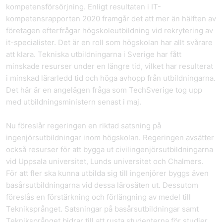
kompetensförsörjning. Enligt resultaten i IT-
kompetensrapporten 2020 framgår det att mer än hälften av
företagen efterfrågar högskoleutbildning vid rekrytering av
it-specialister. Det är en roll som högskolan har allt svårare
att klara. Tekniska utbildningarna i Sverige har fått
minskade resurser under en längre tid, vilket har resulterat
i minskad lärarledd tid och höga avhopp från utbildningarna.
Det här är en angelägen fråga som TechSverige tog upp
med utbildningsministern senast i maj.
Nu föreslår regeringen en riktad satsning på
ingenjörsutbildningar inom högskolan. Regeringen avsätter
också resurser för att bygga ut civilingenjörsutbildningarna
vid Uppsala universitet, Lunds universitet och Chalmers.
För att fler ska kunna utbilda sig till ingenjörer byggs även
basårsutbildningarna vid dessa lärosäten ut. Dessutom
föreslås en förstärkning och förlängning av medel till
Tekniksprånget. Satsningar på basårsutbildningar samt
Tekniksprånget bidrar till att rusta studenterna för studier