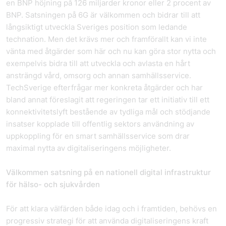
en BNP höjning på 126 miljarder kronor eller 2 procent av
BNP. Satsningen på 6G är välkommen och bidrar till att
långsiktigt utveckla Sveriges position som ledande
technation. Men det krävs mer och framförallt kan vi inte
vänta med åtgärder som här och nu kan göra stor nytta och
exempelvis bidra till att utveckla och avlasta en hårt
ansträngd vård, omsorg och annan samhällsservice.
TechSverige efterfrågar mer konkreta åtgärder och har
bland annat föreslagit att regeringen tar ett initiativ till ett
konnektivitetslyft bestående av tydliga mål och stödjande
insatser kopplade till offentlig sektors användning av
uppkoppling för en smart samhällsservice som drar
maximal nytta av digitaliseringens möjligheter.
Välkommen satsning på en nationell digital infrastruktur
för hälso- och sjukvården
För att klara välfärden både idag och i framtiden, behövs en
progressiv strategi för att använda digitaliseringens kraft