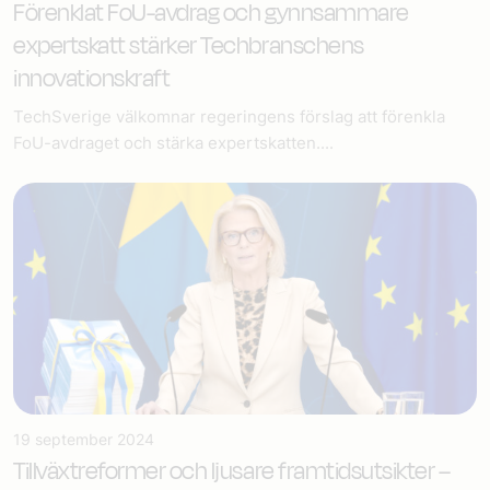
Förenklat FoU-avdrag och gynnsammare
expertskatt stärker Techbranschens
innovationskraft
TechSverige välkomnar regeringens förslag att förenkla
FoU-avdraget och stärka expertskatten....
19 september 2024
Tillväxtreformer och ljusare framtidsutsikter –