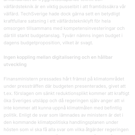
välfärdsteknik är en viktig pusselbit i att framtidssäkra vår
välfärd. TechSverige hade dock gärna sett en betydligt
kraftfullare satsning i ett välfärdstekniklyft för hela
omsorgen tillsammans med kompetensinvesteringar och
därtill starkt budgetanslag. Tyvärr nämns ingen budget i
dagens budgetproposition, vilket är svagt.
Ingen koppling mellan digitalisering och en hållbar
utveckling
Finansministern pressades hårt främst på klimatområdet
under pressträffen där budgeten presenterades, givet att
t.ex. förslagen om sänkt reduktionsplikt kommer att kraftigt
öka Sveriges utsläpp och då regeringen själv anger att vi
inte kommer att kunna uppnå klimatmålen med befintlig
politik. Enligt de svar som lämnades av ministern är det i
den kommande klimatpolitiska handlingsplanen under
hösten som vi ska få alla svar om vilka åtgärder regeringen