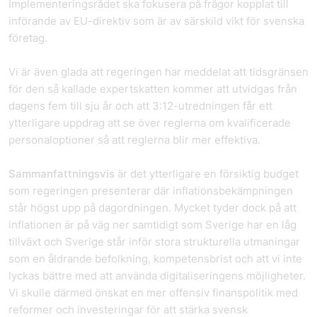
Implementeringsrådet ska fokusera på frågor kopplat till
införande av EU-direktiv som är av särskild vikt för svenska
företag.
Vi är även glada att regeringen har meddelat att tidsgränsen
för den så kallade expertskatten kommer att utvidgas från
dagens fem till sju år och att 3:12-utredningen får ett
ytterligare uppdrag att se över reglerna om kvalificerade
personaloptioner så att reglerna blir mer effektiva.
Sammanfattningsvis
är det ytterligare en försiktig budget
som regeringen presenterar där inflationsbekämpningen
står högst upp på dagordningen. Mycket tyder dock på att
inflationen är på väg ner samtidigt som Sverige har en låg
tillväxt och Sverige står inför stora strukturella utmaningar
som en åldrande befolkning, kompetensbrist och att vi inte
lyckas bättre med att använda digitaliseringens möjligheter.
Vi skulle därmed önskat en mer offensiv finanspolitik med
reformer och investeringar för att stärka svensk