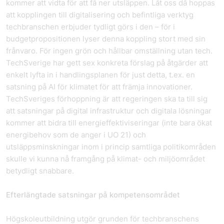
kommer att vidta för att få ner utsläppen. Låt oss då hoppas
att kopplingen till digitalisering och befintliga verktyg
techbranschen erbjuder tydligt görs i den – för i
budgetpropositionen lyser denna koppling stort med sin
frånvaro. För ingen grön och hållbar omställning utan tech.
TechSverige har gett sex konkreta förslag på åtgärder att
enkelt lyfta in i handlingsplanen för just detta, t.ex. en
satsning på AI för klimatet för att främja innovationer.
TechSveriges förhoppning är att regeringen ska ta till sig
att satsningar på digital infrastruktur och digitala lösningar
kommer att bidra till energieffektiviseringar (inte bara ökat
energibehov som de anger i UO 21) och
utsläppsminskningar inom i princip samtliga politikområden
skulle vi kunna nå framgång på klimat- och miljöområdet
betydligt snabbare.
Efterlängtade satsningar på kompetensområdet
Högskoleutbildning utgör grunden för techbranschens