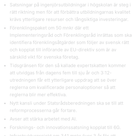
Satsningar på ingenjörsutbildningar i högskolan är steg i
rätt riktning men för att förbättra utbildningarnas kvalitet
krävs ytterligare resurser och långsiktiga investeringar.
Förenklingspaket om 50 mnkr där ett
Implementeringsråd och Förenklingsråd inrättas som ska
identifiera förenklingsåtgärder som följer av svensk rätt
och kopplat till införande av EU-direktiv som är av
särskild vikt för svenska företag.
Tidsgränsen för den så kallade expertskatten kommer
att utvidgas från dagens fem till sju år och 3:12-
utredningen får ett ytterligare uppdrag att se över
reglerna om kvalificerade personaloptioner så att
reglerna blir mer effektiva.
Nytt kansli under Statsrådsberedningen ska se till att
reformprocesserna går fortare.
Avser att stärka arbetet med AI.
Forsknings- och innovationssatsning kopplat till 6G.
Infrastrukturprojekt om 341 mnkr över 3 år för att