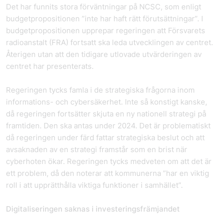
Det har funnits stora förväntningar på NCSC, som enligt
budgetpropositionen ”inte har haft rätt förutsättningar”. I
budgetpropositionen upprepar regeringen att Försvarets
radioanstalt (FRA) fortsatt ska leda utvecklingen av centret.
Återigen utan att den tidigare utlovade utvärderingen av
centret har presenterats.
Regeringen tycks famla i de strategiska frågorna inom
informations- och cybersäkerhet. Inte så konstigt kanske,
då regeringen fortsätter skjuta en ny nationell strategi på
framtiden. Den ska antas under 2024. Det är problematiskt
då regeringen under färd fattar strategiska beslut och att
avsaknaden av en strategi framstår som en brist när
cyberhoten ökar. Regeringen tycks medveten om att det är
ett problem, då den noterar att kommunerna ”har en viktig
roll i att upprätthålla viktiga funktioner i samhället”.
Digitaliseringen saknas i investeringsfrämjandet