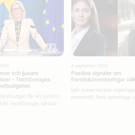
2024
4 september 2024
rmer och ljusare
Positiva signaler om
ikter – TechSveriges
framtidsinvesteringar v
höstbudgeten
Igår presenterade regeringe
höstbudget får ett positivt
pressträff, flera satsningar s
rån TechSverige, särskilt