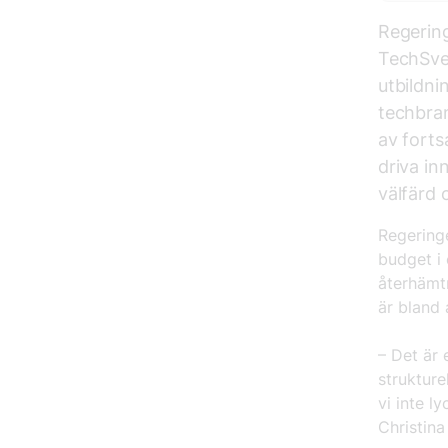
Regering
TechSve
utbildni
techbra
av forts
driva in
välfärd
Regeringe
budget i 
återhämt
är bland 
– Det är 
struktur
vi inte l
Christin