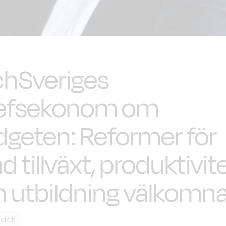
chSveriges
efsekonom om
geten: Reformer för
d tillväxt, produktivit
 utbildning välkomn
litik