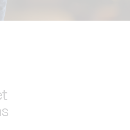
et
as