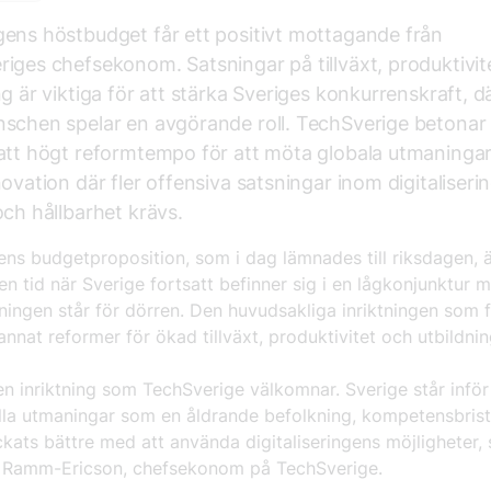
ens höstbudget får ett positivt mottagande från
riges
chefsekonom. Satsningar på tillväxt, produktivit
ng är viktiga för att stärka Sveriges konkurrenskraft, d
nschen
spelar en avgörande roll.
TechSverige
betonar
att högt reformtempo för att möta globala utmaninga
novation
där fler offensiva satsningar inom digitaliserin
 och
hållbarhet
krävs
.
ns budgetproposition, som i dag lämnades till riksdagen, 
en tid när Sverige fortsatt befinner sig i en lågkonjunktur 
ningen står för dörren. Den huvudsakliga inriktningen som 
annat reformer för ökad tillväxt, produktivitet och utbildn
en inriktning som TechSverige välkomnar. Sverige står inför
ella utmaningar som en åldrande befolkning, kompetensbrist
yckats bättre med att använda digitaliseringens möjligheter,
a Ramm-Ericson, chefsekonom på TechSverige.