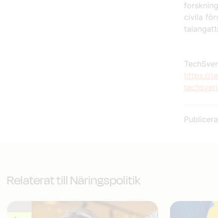
forskning
civila fö
talangat
TechSver
https://t
techsver
Publicer
Relaterat till Näringspolitik