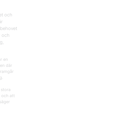
et och
är
 behovet
r och
g,
är en
men där
framgår
ing.
 stora
 och att
 säger