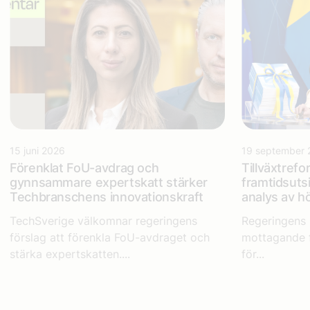
15 juni 2026
19 september 
Förenklat FoU-avdrag och
Tillväxtrefo
gynnsammare expertskatt stärker
framtidsuts
Techbranschens innovationskraft
analys av 
TechSverige välkomnar regeringens
Regeringens 
förslag att förenkla FoU-avdraget och
mottagande f
stärka expertskatten....
för...