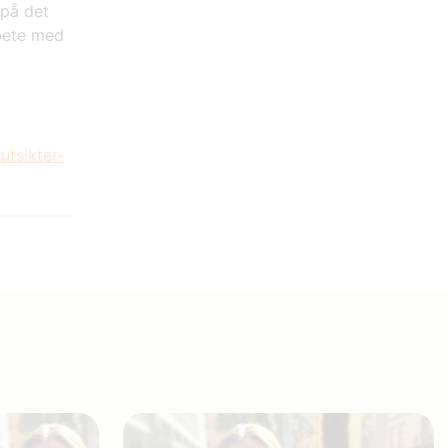
 på det
rbete med
utsikter-