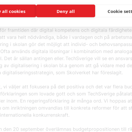
 innovationsfrämjande.
 all cookies
Deny all
Cookie set
istern framförde att en satsning på skolböcker ska genomf
ska bytas mot lästid. Vi anser att skolan har ett ansvar att 
för framtiden där digital kompetens och digitala färdighete
tt vara helt nödvändiga, både i vardagen och på arbetsm
ering i skolan gör det möjligt att individ- och behovsanpass
 Ofta används digitala lösningar i kombination med analoga
. Det är sällan antingen eller. TechSverige vill se en ansvars
g av digitalisering i skolan bl.a genom att gå vidare med d
a digitaliseringsstrategin, som Skolverket har föreslagit.
 vi väljer att fokusera på det positiva och det var flera bu
förklaringen som lovade gott och som TechSverige påtalat a
er inom. En regeringsförklaring är många ord. Vi hoppas at
om inriktningen omvandlas till konkreta reformer för att s
internationella konkurrenskraft.
 den 20 september överlämnas budgetpropositionen till r