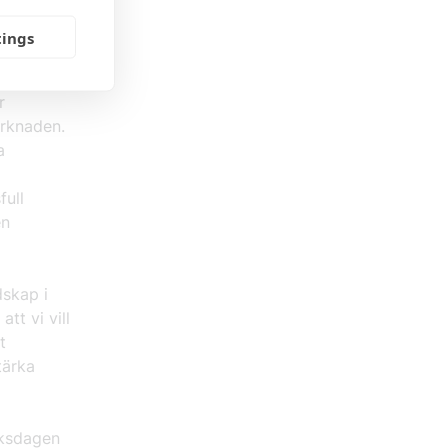
tings
öras där
rusta
r
arknaden.
a
full
en
dskap i
tt vi vill
t
tärka
iksdagen