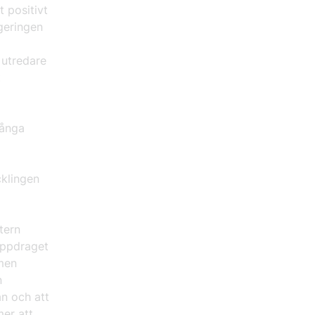
t positivt
geringen
 utredare
t
många
cklingen
tern
 uppdraget
 men
n
n och att
er att