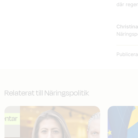
där rege
Christin
Näringspo
Publicer
Relaterat till Näringspolitik