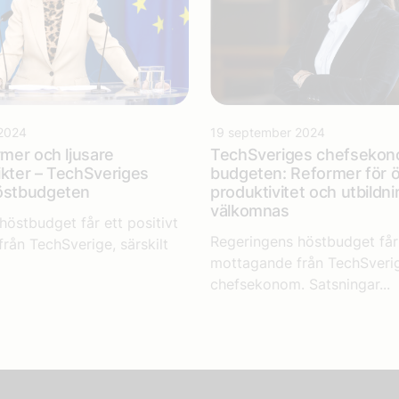
2024
19 september 2024
rmer och ljusare
TechSveriges chefseko
ikter – TechSveriges
budgeten: Reformer för ök
höstbudgeten
produktivitet och utbildni
välkomnas
höstbudget får ett positivt
Regeringens höstbudget får 
rån TechSverige, särskilt
mottagande från TechSveri
chefsekonom. Satsningar...