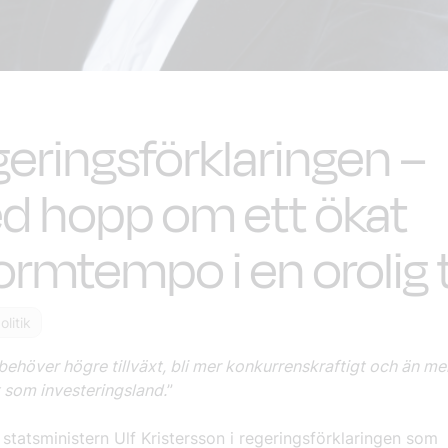
eringsförklaringen –
d hopp om ett ökat
ormtempo i en orolig 
litik
behöver högre tillväxt, bli mer konkurrenskraftigt och än me
t som investeringsland.
”
statsministern Ulf Kristersson i regeringsförklaringen som