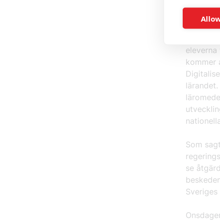
och blir
Allow
Statsmin
skärmtid 
eleverna 
kommer a
Digitalis
lärandet.
läromedel
utvecklin
nationell
Som sagt,
regerings
se åtgärd
beskeden 
Sveriges 
Onsdagen