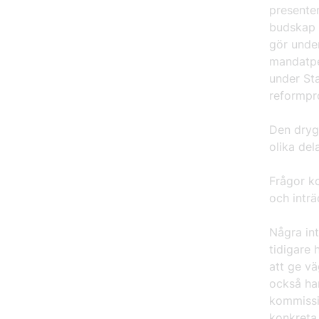
presenter
budskap 
gör unde
mandatper
under Sta
reformpr
Den dryg
olika del
Frågor ko
och inträ
Några in
tidigare 
att ge vä
också han
kommissi
konkreta