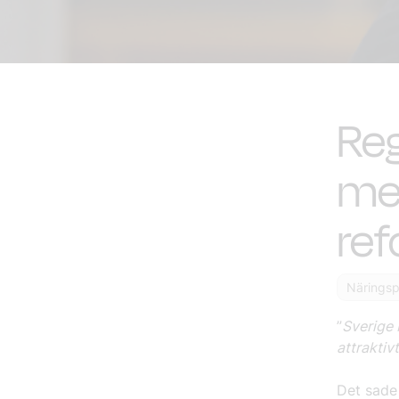
Reg
me
ref
Näringspo
”
Sverige 
attraktiv
Det sade 