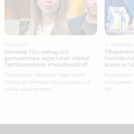
15 juni 2026
19 september 
Förenklat FoU-avdrag och
Tillväxtrefo
gynnsammare expertskatt stärker
framtidsuts
Techbranschens innovationskraft
analys av 
TechSverige välkomnar regeringens
Regeringens 
förslag att förenkla FoU-avdraget och
mottagande f
stärka expertskatten....
för...