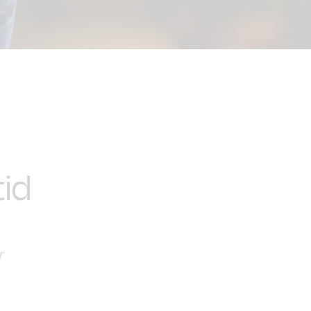
tid
r