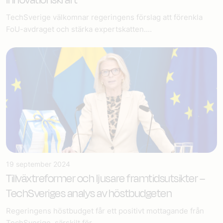
innovationskraft
TechSverige välkomnar regeringens förslag att förenkla
FoU-avdraget och stärka expertskatten....
19 september 2024
Tillväxtreformer och ljusare framtidsutsikter –
TechSveriges analys av höstbudgeten
Regeringens höstbudget får ett positivt mottagande från
TechSverige, särskilt för...