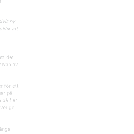
a
lvis ny
itik att
att det
alvan av
r för ett
gar på
 på fler
Sverige
många