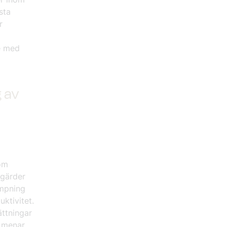
sta
r
re med
g av
som
tgärder
ämpning
uktivitet.
ättningar
n menar