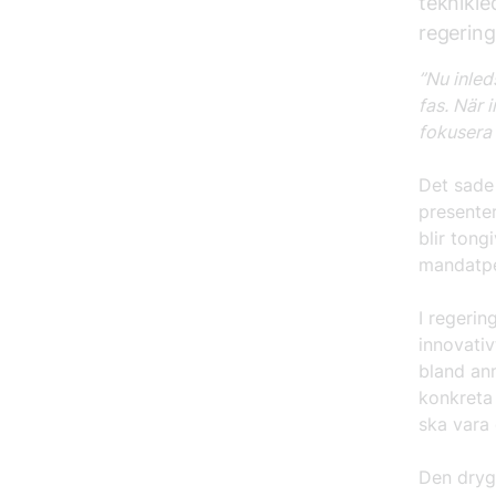
teknikle
regering
”Nu inled
fas. När 
fokusera 
Det sade 
presenter
blir ton
mandatp
I regerin
innovativ
bland ann
konkreta 
ska vara
Den dryg