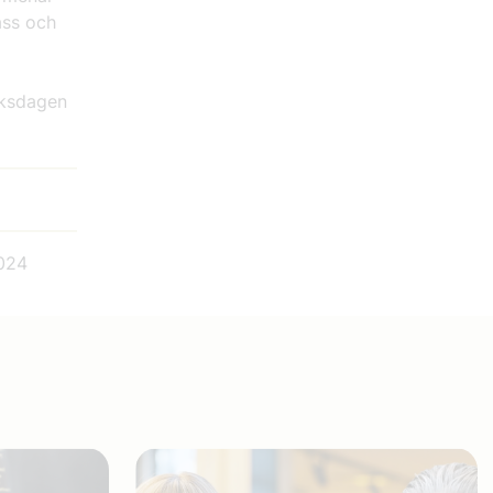
ass och
iksdagen
024