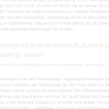
an 2024 och 2028. Vi anser att skolan har ett ansvar att ru
för framtiden där digital kompetens och digitala färdighete
t vara helt nödvändiga. TechSverige vill se en ansvarsfull
g av digitalisering i skolan bland annat genom att gå vida
nella digitaliseringsstrategin för skolan.
erige vill se en ansvarsfull utvecklin
lisering i skolan
Ramm-Ericson, näringspolitisk chef och chefsekonom, TechSverige
ttningsvis var det flera budskap i regeringsförklaringen 
ott och områden där TechSverige har fört fram vikten av å
ringen. Det är positivt att fokus flyttats från inflationsbek
nriktning med bland annat reformer för ökad tillväxt och prod
r vi fler konkreta förslag och reformer som skapar föruts
ation och tillväxt i världsklass. Vi hoppas att statsminister