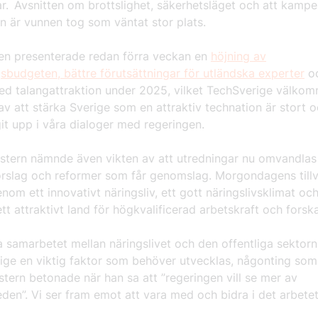
ar. Avsnitten om brottslighet, säkerhetsläget och att kamp
en är vunnen tog som väntat stor plats.
en presenterade redan förra veckan en
höjning av
sbudgeten, bättre förutsättningar för utländska experter
oc
ed talangattraktion under 2025, vilket TechSverige välkomn
v att stärka Sverige som en attraktiv technation är stort 
git upp i våra dialoger med regeringen.
stern nämnde även vikten av att utredningar nu omvandlas t
örslag och reformer som får genomslag. Morgondagens till
nom ett innovativt näringsliv, ett gott näringslivsklimat o
ett attraktivt land för högkvalificerad arbetskraft och fors
a samarbetet mellan näringslivet och den offentliga sektorn 
ige en viktig faktor som behöver utvecklas, någonting som
stern betonade när han sa att ”regeringen vill se mer av
en”. Vi ser fram emot att vara med och bidra i det arbet