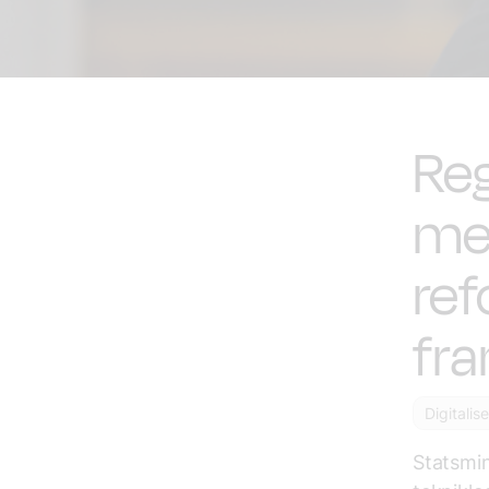
Reg
me
re
fra
Digitalis
Statsmin