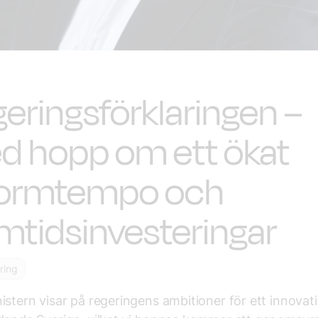
eringsförklaringen –
d hopp om ett ökat
formtempo och
mtidsinvesteringar
ering
istern visar på regeringens ambitioner för ett innovat