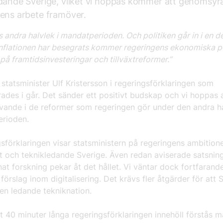
dande Sverige, vilket vi hoppas kommer att genomsyr
ens arbete framöver.
s andra halvlek i mandatperioden. Och politiken går in i en de
inflationen har besegrats kommer regeringens ekonomiska pol
på framtidsinvesteringar och tillväxtreformer.”
statsminister Ulf Kristersson i regeringsförklaringen som
ades i går. Det sänder ett positivt budskap och vi hoppas 
givande i de reformer som regeringen gör under den andra h
erioden.
gsförklaringen visar statsministern på regeringens ambitione
t och teknikledande Sverige. Även redan aviserade satsnin
at forskning pekar åt det hållet. Vi väntar dock fortfarande
förslag inom digitalisering. Det krävs fler åtgärder för att 
 en ledande tekniknation.
t 40 minuter långa regeringsförklaringen innehöll förstås 