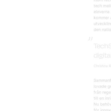
tech mell
eleverna 
kommer at
utvecklin
den natio
TechSv
digita
Christina 
Sammanfa
lovade g
från rege
till en i
Nu behöve
för innov