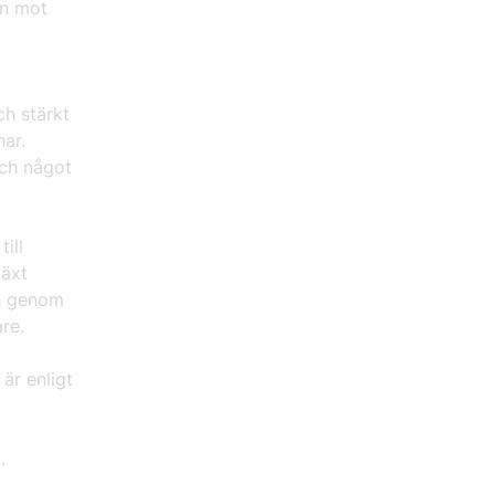
en mot
h stärkt
ar.
och något
ill
växt
ch genom
kare.
är enligt
et.