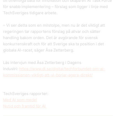
till offentliga data för innovation och skapa en AI Task Force
för snabb implementering – förslag som ligger i linje med
TechSveriges tidigare arbete.
– Vi ser detta som en milstolpe, men nu är det viktigt att
regeringen tar rapportens förslag på allvar och sätter
handling bakom orden. Det är avgörande för svensk
konkurrenskraft och för att Sverige ska ta position i det
globala AI-racet, säger Åsa Zetterberg.
Läs intervjun med Åsa Zetterberg i Dagens
Industri:
https://www.di.se/digital/techforbundet-om-ai-
kommissionen-viktigt-att-vi-borjar-agera-direkt/
TechSveriges rapporter:
Med AI som medel
Nutid och framtid för AI