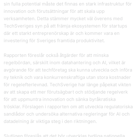
sin fulla potential måste det finnas en stark infrastruktur för
innovation och förutsättningar för att skala upp
verksamheten. Detta stämmer mycket väl överens med
TechSveriges syn på att främja ekosystemen för startups
där ett starkt entreprenörskap är och kommer vara en
investering för Sveriges framtida produktivitet.
Rapporten föreslår också åtgärder för att minska
regelbördan, särskilt inom datahantering och AI, vilket är
avgörande för att techföretag ska kunna utveckla och införa
ny teknik och vara konkurrenskraftiga utan stora kostnader
för regelefterlevnad. TechSverige har länge påpekat vikten
av att skapa ett mer förutsägbart och stödjande regelverk
för att uppmuntra innovation och sänka byråkratiska
trösklar. Förslagen i rapporten om att utveckla regulatoriska
sandlådor och undersöka alternativa regleringar för AI och
datadelning är viktiga steg i den riktningen.
Slutligen föreslås att det bör utvecklas tydliga nationella