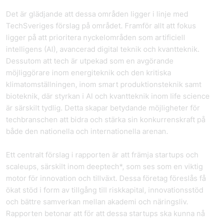
Det är glädjande att dessa områden ligger i linje med
TechSveriges förslag på området. Framför allt att fokus
ligger på att prioritera nyckelområden som artificiell
intelligens (AI), avancerad digital teknik och kvantteknik.
Dessutom att tech är utpekad som en avgörande
möjliggörare inom energiteknik och den kritiska
klimatomställningen, inom smart produktionsteknik samt
bioteknik, där styrkan i AI och kvantteknik inom life science
är särskilt tydlig. Detta skapar betydande möjligheter för
techbranschen att bidra och stärka sin konkurrenskraft på
både den nationella och internationella arenan.
Ett centralt förslag i rapporten är att främja startups och
scaleups, särskilt inom deeptech*, som ses som en viktig
motor för innovation och tillväxt. Dessa företag föreslås få
ökat stöd i form av tillgång till riskkapital, innovationsstöd
och bättre samverkan mellan akademi och näringsliv.
Rapporten betonar att för att dessa startups ska kunna nå