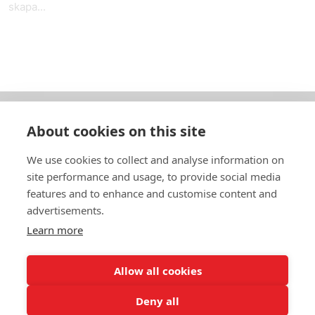
skapa...
About cookies on this site
Om oss
We use cookies to collect and analyse information on
In English
site performance and usage, to provide social media
features and to enhance and customise content and
Standardavtal
advertisements.
Learn more
Snabblänkar
Allow all cookies
Deny all
In English
Om webbplatsen