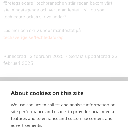
företagsledare i techbranschen står redan bakom vårt
ställningstagande och vårt manifestet – vill du som
techledare också skriva under?
Läs mer och skriv under manifestet på
techsverige.se/techledarskap
Publicerad
13 februari 2025
•
Senast uppdaterad
23
februari 2025
About cookies on this site
Om oss
We use cookies to collect and analyse information on
In English
site performance and usage, to provide social media
features and to enhance and customise content and
Standardavtal
advertisements.