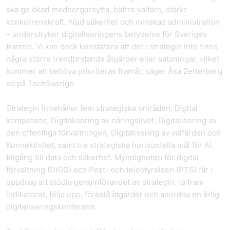
ska ge ökad medborgarnytta, bättre välfärd, stärkt
konkurrenskraft, höjd säkerhet och minskad administration
– understryker digitaliseringens betydelse för Sveriges
framtid. Vi kan dock konstatera att det i strategin inte finns
några större trendbrytande åtgärder eller satsningar, vilket
kommer att behöva prioriteras framåt, säger Åsa Zetterberg
vd på TechSverige.
Strategin innehåller fem strategiska områden; Digital
kompetens, Digitalisering av näringslivet, Digitalisering av
den offentliga förvaltningen, Digitalisering av välfärden och
Konnektivitet, samt tre strategiska horisontella mål för AI,
tillgång till data och säkerhet. Myndigheten för digital
förvaltning (DIGG) och Post- och telestyrelsen (PTS) får i
uppdrag att stödja genomförandet av strategin, ta fram
indikatorer, följa upp, föreslå åtgärder och anordna en årlig
digitaliseringskonferens.