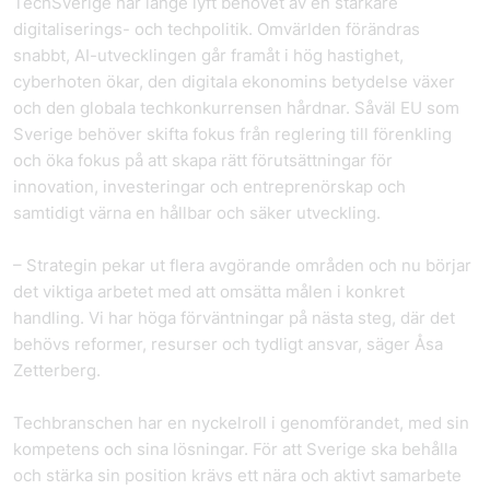
TechSverige har länge lyft behovet av en starkare
digitaliserings- och techpolitik. Omvärlden förändras
snabbt, AI-utvecklingen går framåt i hög hastighet,
cyberhoten ökar, den digitala ekonomins betydelse växer
och den globala techkonkurrensen hårdnar. Såväl EU som
Sverige behöver skifta fokus från reglering till förenkling
och öka fokus på att skapa rätt förutsättningar för
innovation, investeringar och entreprenörskap och
samtidigt värna en hållbar och säker utveckling.
– Strategin pekar ut flera avgörande områden och nu börjar
det viktiga arbetet med att omsätta målen i konkret
handling. Vi har höga förväntningar på nästa steg, där det
behövs reformer, resurser och tydligt ansvar, säger Åsa
Zetterberg.
Techbranschen har en nyckelroll i genomförandet, med sin
kompetens och sina lösningar. För att Sverige ska behålla
och stärka sin position krävs ett nära och aktivt samarbete