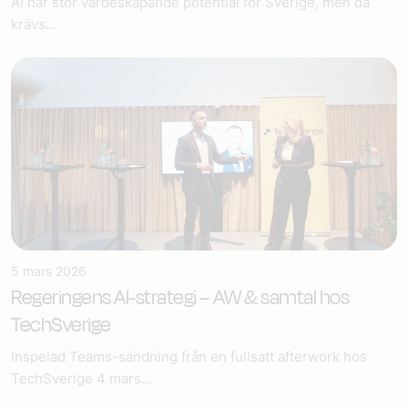
AI har stor värdeskapande potential för Sverige, men då
krävs...
5 mars 2026
Regeringens AI-strategi – AW & samtal hos
TechSverige
Inspelad Teams-sändning från en fullsatt afterwork hos
TechSverige 4 mars...