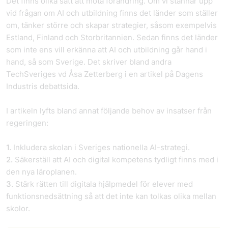
Det finns olika sätt att möta förändring. Om vi stannar upp
vid frågan om AI och utbildning finns det länder som ställer
om, tänker större och skapar strategier, såsom exempelvis
Estland, Finland och Storbritannien. Sedan finns det länder
som inte ens vill erkänna att AI och utbildning går hand i
hand, så som Sverige. Det skriver bland andra
TechSveriges vd Åsa Zetterberg i en artikel på Dagens
Industris debattsida.
I artikeln lyfts bland annat följande behov av insatser från
regeringen:
1.
Inkludera skolan i Sveriges nationella AI-strategi.
2.
Säkerställ att AI och digital kompetens tydligt finns med i
den nya läroplanen.
3.
Stärk rätten till digitala hjälpmedel för elever med
funktionsnedsättning så att det inte kan tolkas olika mellan
skolor.