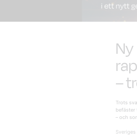
Ny
rap
– t
Trots sv
befäster 
– och som
Sveriges 