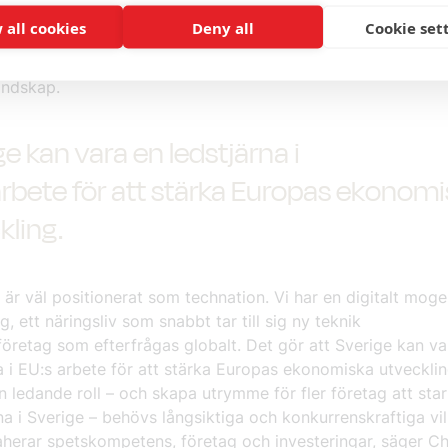
en framgår också att teknikutvecklingen får större betydels
 all cookies
Deny all
Cookie set
onell handel. Handelshinder och olika regelverk för data och
skapar nya utmaningar för svenska företag i ett mer kompl
landskap.
e kan vara en ledstjärna i
arbete för att stärka Europas ekonom
kling.
 är väl positionerat som technation. Vi har en digitalt mog
g, ett näringsliv som snabbt tar till sig ny teknik
öretag som efterfrågas globalt. Det gör att Sverige kan va
a i EU:s arbete för att stärka Europas ekonomiska utvecklin
n ledande roll – och skapa utrymme för fler företag att star
a i Sverige – behövs långsiktiga och konkurrenskraftiga vil
herar spetskompetens, företag och investeringar, säger Ch