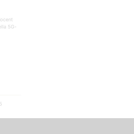
rocent
ella 5G-
5