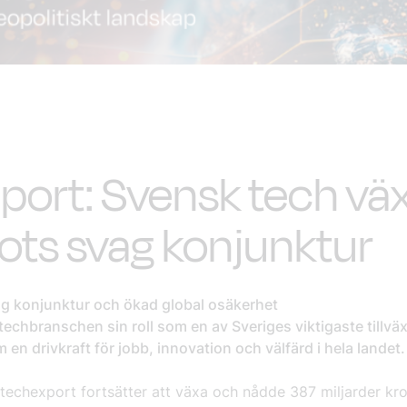
port: Svensk tech vä
rots svag konjunktur
ag konjunktur och ökad global osäkerhet
techbranschen sin roll som en av Sveriges viktigaste tillvä
 en drivkraft för jobb, innovation och välfärd i hela landet.
techexport fortsätter att växa och nådde 387 miljarder kr