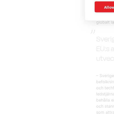
I rapport
Allow
internati
tjänster 
globalt 
Sverig
EU:s 
utvec
– Sverige
befolknin
och techf
ledstjärn
behålla e
och stann
som attra