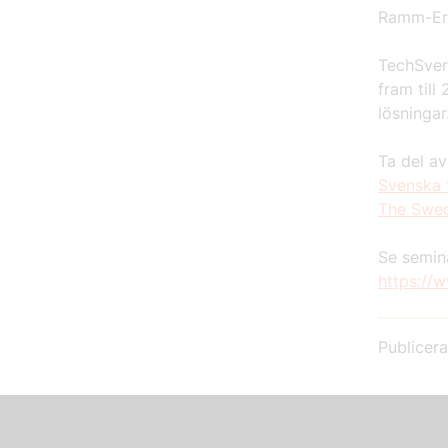
Ramm-Eri
TechSver
fram till
lösningar
Ta del av
Svenska 
The Swed
Se semin
https://
Publicer