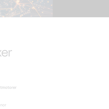
xer
xtmotorer
onor