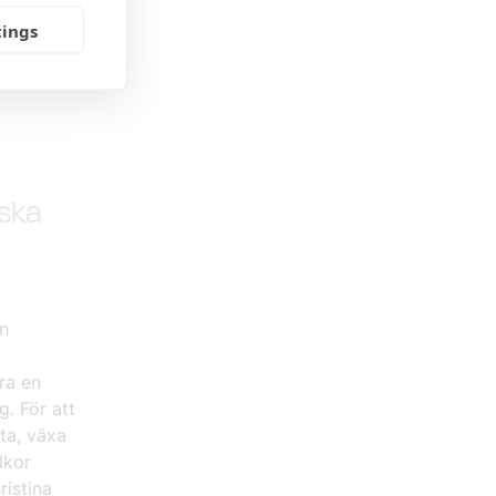
e i
tings
 digitala
ext
iska
en
ra en
g. För att
ta, växa
lkor
ristina