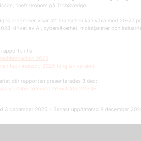
cson, chefsekonom på TechSverige.
iges prognoser visar att branschen kan växa med 20–27 p
 2028, drivet av AI, cybersäkerhet, molntjänster och industri
.
 rapporten här:
techbranschen 2025
ish tech industry 2025 (english version)
ariet där rapporten presenterades 3 dec:
www.youtube.com/watch?v=JC0ol1VtPGE
ad
3 december 2025
•
Senast uppdaterad
8 december 202