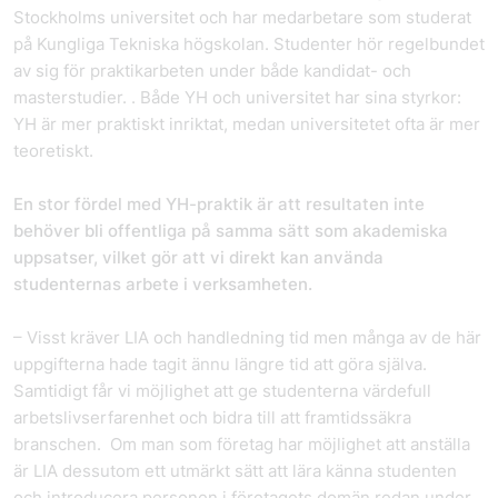
Stockholms universitet och har medarbetare som studerat
på Kungliga Tekniska högskolan. Studenter hör regelbundet
av sig för praktikarbeten under både kandidat- och
masterstudier. . Både YH och universitet har sina styrkor:
YH är mer praktiskt inriktat, medan universitetet ofta är mer
teoretiskt.
En stor fördel med YH-praktik är att resultaten inte
behöver bli offentliga på samma sätt som akademiska
uppsatser, vilket gör att vi direkt kan använda
studenternas arbete i verksamheten.
– Visst kräver LIA och handledning tid men många av de här
uppgifterna hade tagit ännu längre tid att göra själva.
Samtidigt får vi möjlighet att ge studenterna värdefull
arbetslivserfarenhet och bidra till att framtidssäkra
branschen. Om man som företag har möjlighet att anställa
är LIA dessutom ett utmärkt sätt att lära känna studenten
och introducera personen i företagets domän redan under