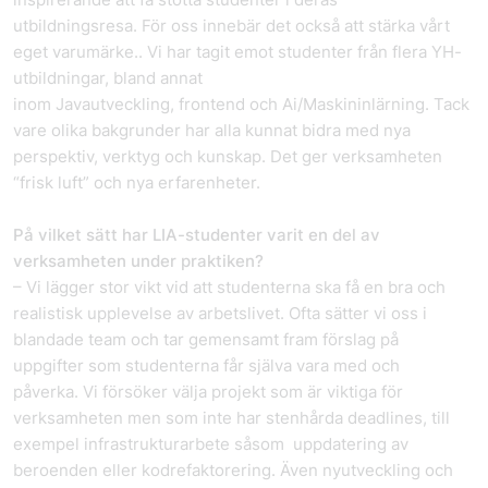
utbildningsresa. För oss innebär det också att stärka vårt
eget varumärke.. Vi har tagit emot studenter från flera YH-
utbildningar, bland annat
inom Javautveckling, frontend och Ai/Maskininlärning. Tack
vare olika bakgrunder har alla kunnat bidra med nya
perspektiv, verktyg och kunskap. Det ger verksamheten
“frisk luft” och nya erfarenheter.
På vilket sätt har LIA-studenter varit en del av
verksamheten under praktiken?
– Vi lägger stor vikt vid att studenterna ska få en bra och
realistisk upplevelse av arbetslivet. Ofta sätter vi oss i
blandade team och tar gemensamt fram förslag på
uppgifter som studenterna får själva vara med och
påverka. Vi försöker välja projekt som är viktiga för
verksamheten men som inte har stenhårda deadlines, till
exempel infrastrukturarbete såsom uppdatering av
beroenden eller kodrefaktorering. Även nyutveckling och