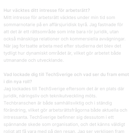
Hur väcktes ditt intresse för arbetsrätt?
Mitt intresse för arbetsrätt väcktes under min tid som
sommarnotarie på en affärsjuridisk byrå. Jag fastnade för
att det är ett rättsområde som inte bara rör juridik, utan
också mänskliga relationer och kommersiella avvägningar.
När jag fortsatte arbeta med efter studierna det blev det
tydligt hur dynamiskt området är, vilket gör arbetet både
utmanande och utvecklande.
Vad lockade dig till TechSverige och vad ser du fram emot
i din nya roll?
Jag lockades till TechSverige eftersom det är en plats där
juridik, näringsliv och teknikutveckling möts.
Techbranschen är både samhällsviktig och i ständig
förändring, vilket gör arbetsrättsfrågorna både aktuella och
intressanta. TechSverige befinner sig dessutom i ett
spännande skede som organisation, och det känns väldigt
roligt att få vara med på den resan. Jag ser verkligen fram