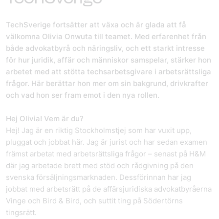
TechSverige fortsätter att växa och är glada att få
välkomna Olivia Onwuta till teamet. Med erfarenhet från
både advokatbyrå och näringsliv, och ett starkt intresse
för hur juridik, affär och människor samspelar, stärker hon
arbetet med att stötta techsarbetsgivare i arbetsrättsliga
frågor. Här berättar hon mer om sin bakgrund, drivkrafter
och vad hon ser fram emot i den nya rollen.
Hej Olivia! Vem är du?
Hej! Jag är en riktig Stockholmstjej som har vuxit upp,
pluggat och jobbat här. Jag är jurist och har sedan examen
främst arbetat med arbetsrättsliga frågor – senast på H&M
där jag arbetade brett med stöd och rådgivning på den
svenska försäljningsmarknaden. Dessförinnan har jag
jobbat med arbetsrätt på de affärsjuridiska advokatbyråerna
Vinge och Bird & Bird, och suttit ting på Södertörns
tingsrätt.