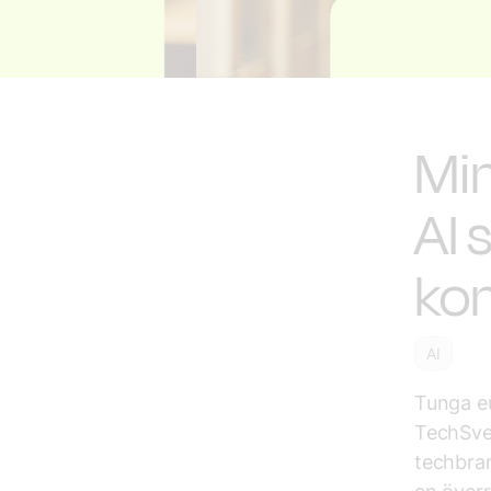
Min
AI 
kon
AI
Tunga e
TechSve
techbran