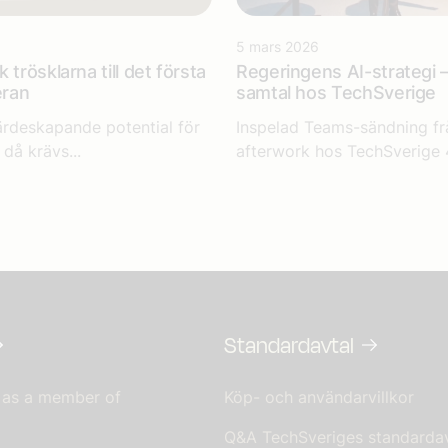
5 mars 2026
 trösklarna till det första
Regeringens AI-strategi 
eran
samtal hos TechSverige
värdeskapande potential för
Inspelad Teams-sändning frå
då krävs...
afterwork hos TechSverige 4
Standardavtal
 as a member of
Köp- och användarvillkor
Q&A TechSveriges standardav