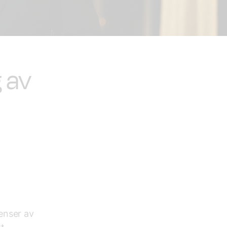
 av
enser av