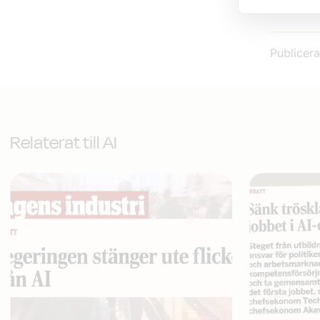
näringspo
Publicer
Relaterat till AI