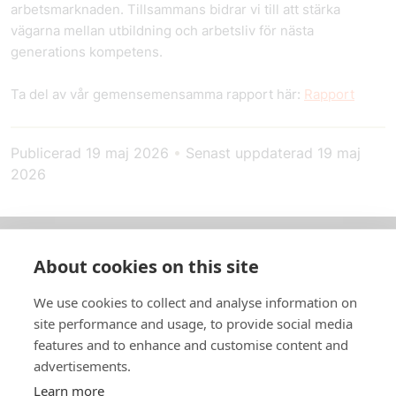
arbetsmarknaden. Tillsammans bidrar vi till att stärka
vägarna mellan utbildning och arbetsliv för nästa
generations kompetens.
Ta del av vår gemensemensamma rapport här:
Rapport
Publicerad
19 maj 2026
•
Senast uppdaterad
19 maj
2026
About cookies on this site
Om oss
We use cookies to collect and analyse information on
In English
site performance and usage, to provide social media
features and to enhance and customise content and
Standardavtal
advertisements.
Learn more
Snabblänkar