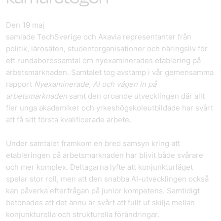
Den 19 maj
samlade TechSverige och Akavia representanter från
politik, lärosäten, studentorganisationer och näringsliv för
ett rundabordssamtal om nyexaminerades etablering på
arbetsmarknaden. Samtalet tog avstamp i vår gemensamma
rapport
Nyexaminerade, AI och vägen in på
arbetsmarknaden
samt den oroande utvecklingen där allt
fler unga akademiker och yrkeshögskoleutbildade har svårt
att få sitt första kvalificerade arbete.
Under samtalet framkom en bred samsyn kring att
etableringen på arbetsmarknaden har blivit både svårare
och mer komplex. Deltagarna lyfte att konjunkturläget
spelar stor roll, men att den snabba AI-utvecklingen också
kan påverka efterfrågan på junior kompetens. Samtidigt
betonades att det ännu är svårt att fullt ut skilja mellan
konjunkturella och strukturella förändringar.