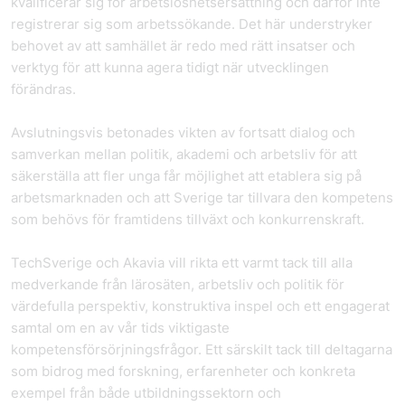
kvalificerar sig för arbetslöshetsersättning och därför inte
registrerar sig som arbetssökande. Det här understryker
behovet av att samhället är redo med rätt insatser och
verktyg för att kunna agera tidigt när utvecklingen
förändras.
Avslutningsvis betonades vikten av fortsatt dialog och
samverkan mellan politik, akademi och arbetsliv för att
säkerställa att fler unga får möjlighet att etablera sig på
arbetsmarknaden och att Sverige tar tillvara den kompetens
som behövs för framtidens tillväxt och konkurrenskraft.
TechSverige och Akavia vill rikta ett varmt tack till alla
medverkande från lärosäten, arbetsliv och politik för
värdefulla perspektiv, konstruktiva inspel och ett engagerat
samtal om en av vår tids viktigaste
kompetensförsörjningsfrågor. Ett särskilt tack till deltagarna
som bidrog med forskning, erfarenheter och konkreta
exempel från både utbildningssektorn och