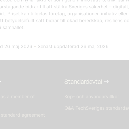
rstagande bidrar till att stärka Sveriges säkerhet – digitalt, 
rt. Priset kan tilldelas företag, organisationer, initiativ eller
t betydelsefullt sätt bidrar till ökad beredskap, resiliens o
 i samhället.
ad
26 maj 2026
•
Senast uppdaterad
26 maj 2026
Standardavtal
 as a member of
Köp- och användarvillkor
Q&A TechSveriges standardav
s standard agreement