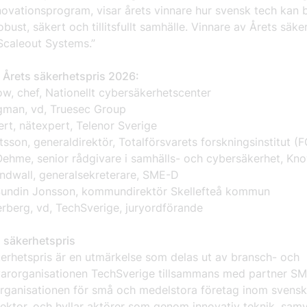
ovationsprogram, visar årets vinnare hur svensk tech kan bi
obust, säkert och tillitsfullt samhälle. Vinnare av Årets säke
Scaleout Systems.”
r Årets säkerhetspris 2026:
ow, chef, Nationellt cybersäkerhetscenter
gman, vd, Truesec Group
ert, nätexpert, Telenor Sverige
sson, generaldirektör, Totalförsvarets forskningsinstitut (
Oehme, senior rådgivare i samhälls- och cybersäkerhet, K
ndwall, generalsekreterare, SME-D
 Sundin Jonsson, kommundirektör Skellefteå kommun
erberg, vd, TechSverige, juryordförande
 säkerhetspris
kerhetspris är en utmärkelse som delas ut av bransch- och
varorganisationen TechSverige tillsammans med partner SM
rganisationen för små och medelstora företag inom svensk
sektor, och hyllar aktörer som genom innovativ teknik, sam