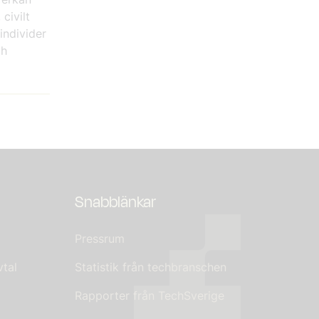
civilt
 individer
ch
Snabblänkar
Pressrum
tal
Statistik från techbranschen
Rapporter från TechSverige