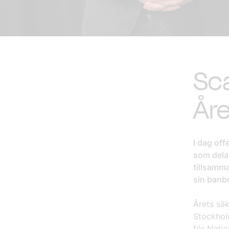
Sca
Åre
I dag off
som dela
tillsamm
sin banb
Årets sä
Stockhol
för Nati