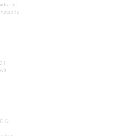
dra till
rhetspris
FOI)
nowit
E-D,
verkan