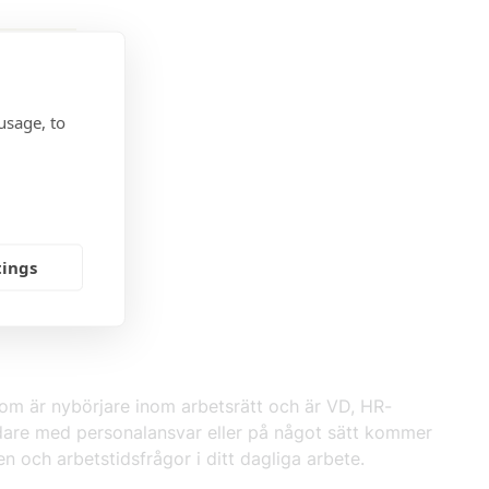
ansvar
et här 45-
 reglerna
usage, to
för
samt vilka
ämpning,
kra beslut
tings
g som är nybörjare inom arbetsrätt och är VD, HR-
ledare med personalansvar eller på något sätt kommer
n och arbetstidsfrågor i ditt dagliga arbete.