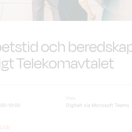
etstid och beredska
igt Telekomavtalet
Plats
:00-10:00
Digitalt via Microsoft Teams
g här