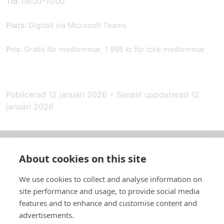
Tid
: 09:00–10:00
Plats
: Digitalt via Microsoft Teams
Pris
: Gratis för medlemmar, 1 995 kr för icke medlemmar
Publicerad
12 januari 2026
•
Senast uppdaterad
12
januari 2026
About cookies on this site
Om oss
We use cookies to collect and analyse information on
In English
site performance and usage, to provide social media
features and to enhance and customise content and
Standardavtal
advertisements.