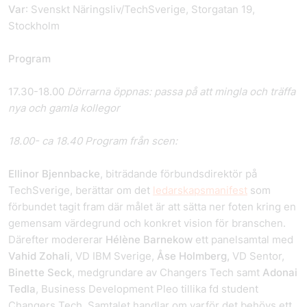
Var
: Svenskt Näringsliv/TechSverige, Storgatan 19,
Stockholm
Program
17.30-18.00
Dörrarna öppnas: passa på att mingla och träffa
nya och gamla kollegor
18.00- ca 18.40 Program från scen:
Ellinor Bjennbacke
, biträdande förbundsdirektör på
TechSverige, berättar om det
ledarskapsmanifest
som
förbundet tagit fram där målet är att sätta ner foten kring en
gemensam värdegrund och konkret vision för branschen.
Därefter modererar
Hélène Barnekow
ett panelsamtal med
Vahid Zohali
, VD IBM Sverige,
Åse Holmberg,
VD Sentor,
Binette Seck
, medgrundare av Changers Tech samt
Adonai
Tedla
, Business Development Pleo tillika fd student
Changers Tech. Samtalet handlar om varför det behövs ett