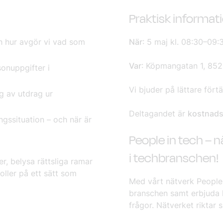
Praktisk informat
h hur avgör vi vad som
När
: 5 maj kl. 08:30–09:
Var
: Köpmangatan 1, 852
sonuppgifter i
Vi bjuder på lättare fört
g av utdrag ur
Deltagandet är
kostnadsf
gssituation – och när är
People in tech – 
i techbranschen!
r, belysa rättsliga ramar
ller på ett sätt som
Med vårt nätverk People i
branschen samt erbjuda k
frågor. Nätverket riktar