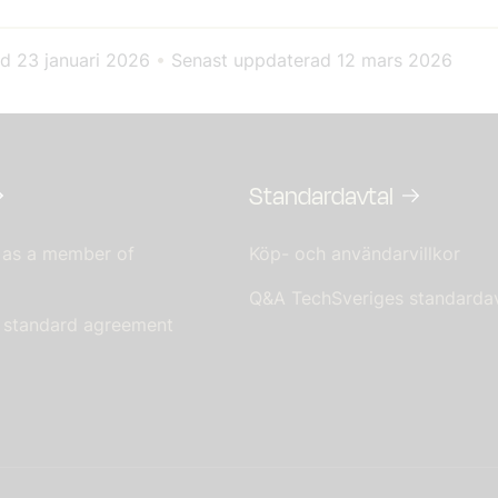
ad
23 januari 2026
•
Senast uppdaterad
12 mars 2026
Standardavtal
 as a member of
Köp- och användarvillkor
Q&A TechSveriges standardav
s standard agreement