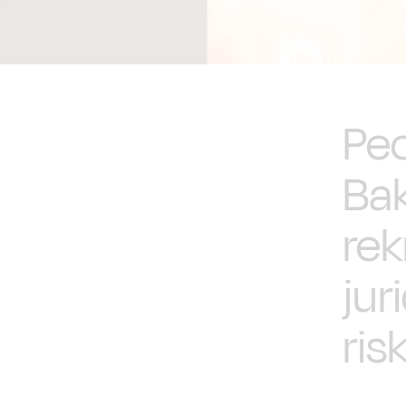
Peo
Bak
rek
jur
ris