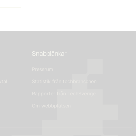
Snabblänkar
Pressrum
tal
Statistik från techbranschen
Rapporter från TechSverige
Om webbplatsen