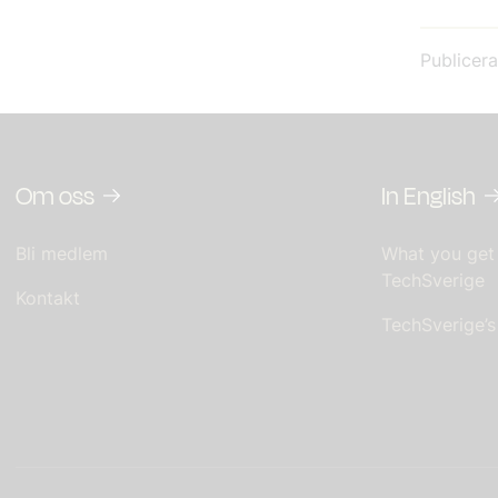
Publicer
Om oss
In English
Bli medlem
What you get
TechSverige
Kontakt
TechSverige’