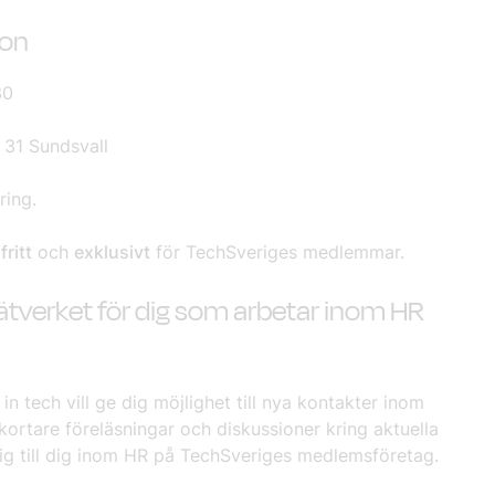
ion
30
 31 Sundsvall
äring.
ritt
och
exklusivt
för TechSveriges medlemmar.
nätverket för dig som arbetar inom HR
n tech vill ge dig möjlighet till nya kontakter inom
ortare föreläsningar och diskussioner kring aktuella
 sig till dig inom HR på TechSveriges medlemsföretag.