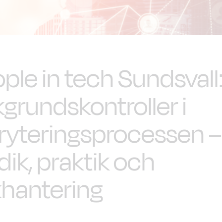
ple in tech Sundsvall
grundskontroller i
ryteringsprocessen –
idik, praktik och
khantering