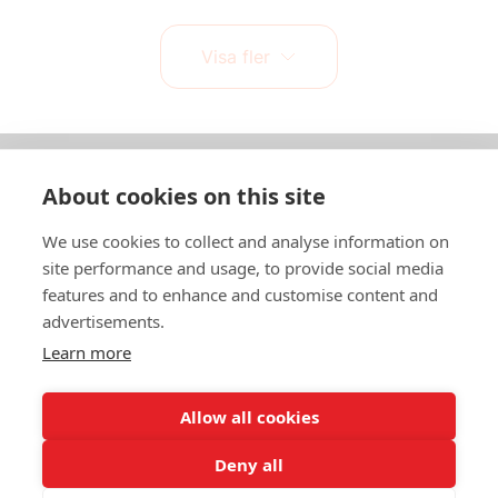
Visa fler
About cookies on this site
Om oss
We use cookies to collect and analyse information on
In English
site performance and usage, to provide social media
features and to enhance and customise content and
Standardavtal
advertisements.
Learn more
Snabblänkar
Allow all cookies
Deny all
In English
Om webbplatsen
Dataskyddspolicy