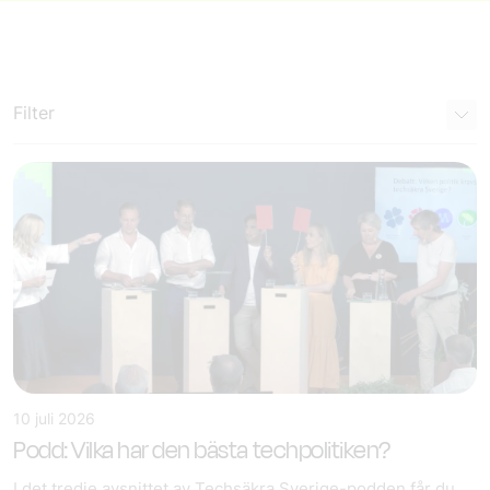
Filter
10 juli 2026
Podd: Vilka har den bästa techpolitiken?
I det tredje avsnittet av Techsäkra Sverige-podden får du