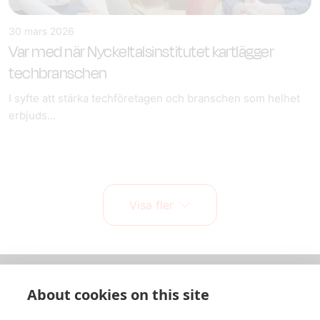
30 mars 2026
Var med när Nyckeltalsinstitutet kartlägger
techbranschen
I syfte att stärka techföretagen och branschen som helhet
erbjuds...
Visa fler
About cookies on this site
Om oss