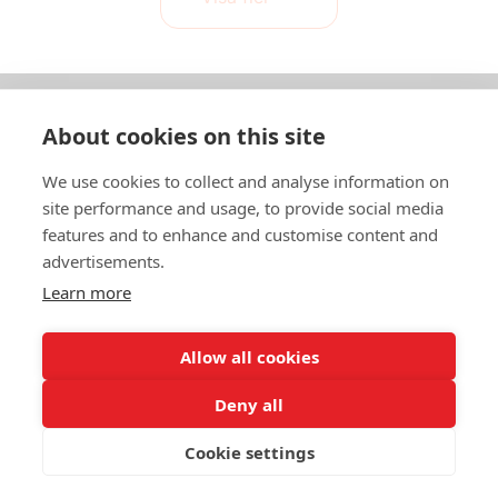
About cookies on this site
Om oss
We use cookies to collect and analyse information on
In English
site performance and usage, to provide social media
features and to enhance and customise content and
Standardavtal
advertisements.
Learn more
Snabblänkar
Allow all cookies
Deny all
In English
Om webbplatsen
Dataskyddspolicy
Cookie settings