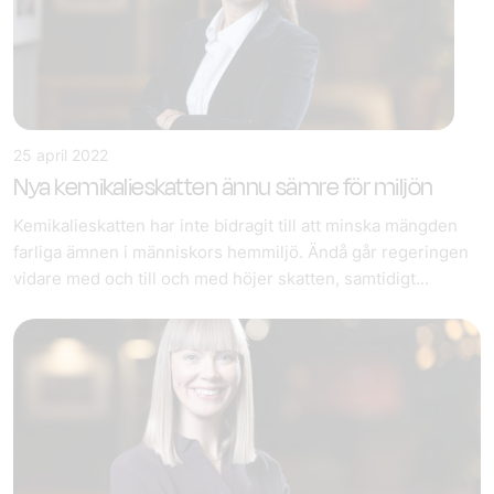
25 april 2022
Nya kemikalieskatten ännu sämre för miljön
Kemikalieskatten har inte bidragit till att minska mängden
farliga ämnen i människors hemmiljö. Ändå går regeringen
vidare med och till och med höjer skatten, samtidigt...