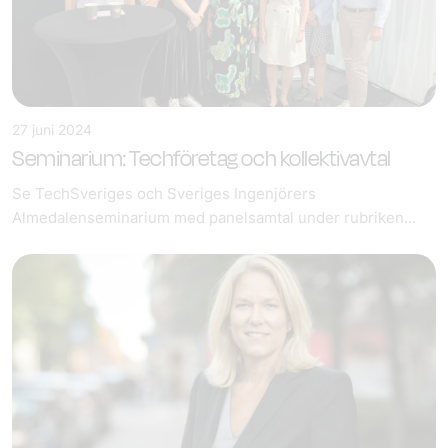
27 juni 2024
Seminarium: Techföretag och kollektivavtal
Se TechSveriges och Sveriges Ingenjörers
Almedalenseminarium med panelsamtal under rubriken...