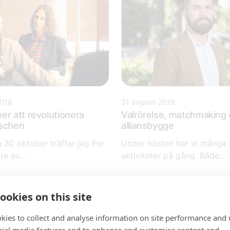
2018
31 augusti 2018
er att revolutionera
Valrörelse, matchmaking
nschen
alliansbygge
 30 oktober träffar jag Per
Under hösten har vi många 
re av...
aktiviteter på gång. Både...
ookies on this site
kies to collect and analyse information on site performance and 
cial media features and to enhance and customise content and