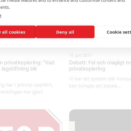
ents.
e
 all cookies
Deny all
Cookie set
15 juni 2017
m privatkopiering: ”Vad
Debatt: Fel och olagligt m
lagstiftning blir
privatkopiering
Vi har ett system där kons
ng har i princip upphört,
kan tvingas att betala...
vecklingen har gjort