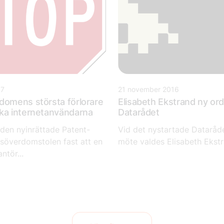
17
21 november 2016
domens största förlorare
Elisabeth Ekstrand ny ord
ka internetanvändarna
Datarådet
 den nyinrättade Patent-
Vid det nystartade Dataråd
överdomstolen fast att en
möte valdes Elisabeth Ekstran
ntör...