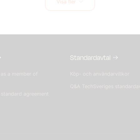
Visa fler
Standardavtal
 as a member of
Köp- och användarvillkor
Q&A TechSveriges standardav
s standard agreement