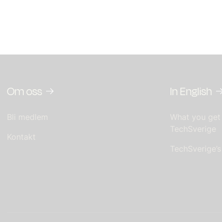
Om oss
In English
Bli medlem
What you get
TechSverige
Kontakt
TechSverige’