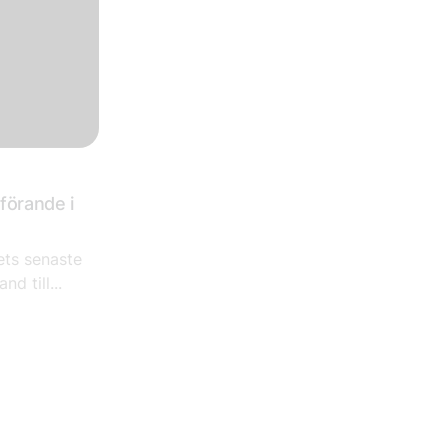
förande i
ets senaste
d till...