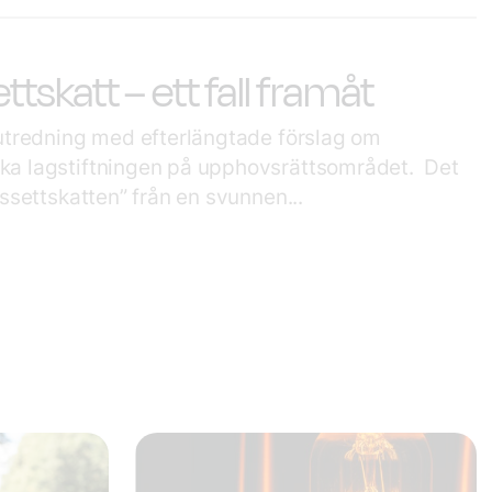
skatt – ett fall framåt
 utredning med efterlängtade förslag om
ka lagstiftningen på upphovsrättsområdet. Det
assettskatten” från en svunnen...