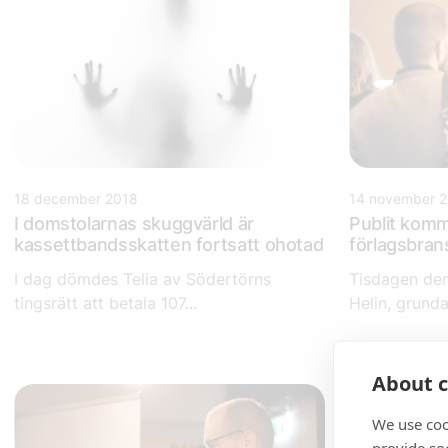
18 december 2018
14 november 
I domstolarnas skuggvärld är
Publit komm
kassettbandsskatten fortsatt ohotad
förlagsbra
I dag dömdes Telia av Södertörns
Tisdagen den
tingsrätt att betala 107...
Helin, grunda
About c
We use coo
provide so