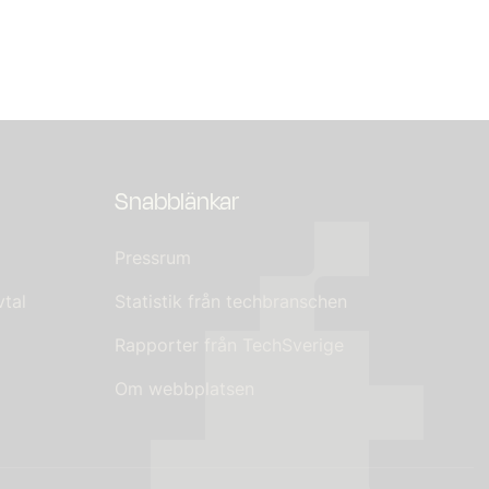
Snabblänkar
Pressrum
tal
Statistik från techbranschen
Rapporter från TechSverige
Om webbplatsen