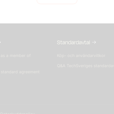
Standardavtal
 as a member of
Köp- och användarvillkor
Q&A TechSveriges standardav
s standard agreement