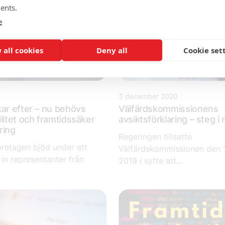
ents.
e
 all cookies
Deny all
Cookie set
1
3 december 2020
kar efter – nu behövs
Välfärdskommissionens
litet och framtidssäker
avsiktsförklaring – steg i r
ring
Regeringen tillsatte
retagen bjöd under ett
Välfärdskommissionen den
in representanter från
2019 i syfte att...