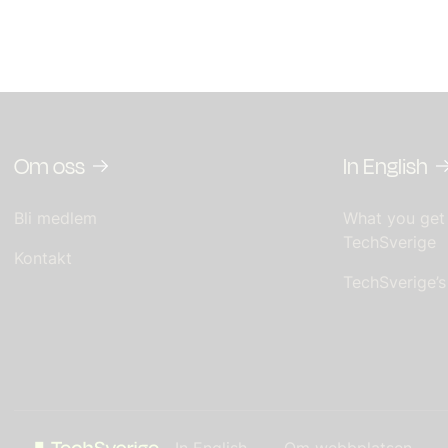
Om oss
In English
Bli medlem
What you get
TechSverige
Kontakt
TechSverige’