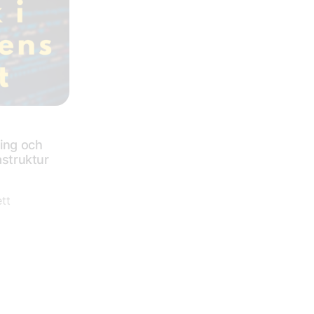
ning och
astruktur
ett