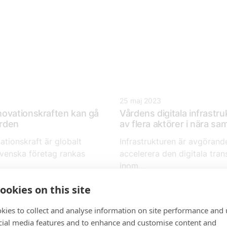
25 maj 2023
ovationskraften kan gå
Vårdens digitala infrastruk
ården
av flera aktörer i nära sa
ationskraft är globalt
Infrastrukturen är avgörande
venska företag rankas
accelerera den digitala tra
inom...
ookies on this site
kies to collect and analyse information on site performance and 
cial media features and to enhance and customise content and