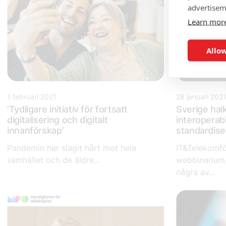
advertisem
Learn mor
Allow
1 februari 2021
28 januari 202
’Tydligare initiativ för fortsatt
Sverige hal
digitalisering och digitalt
interoperabi
innanförskap’
standardise
Pandemin har slagit hårt mot hela
IT&Telekomfö
samhället och de äldre...
webbinarium 
några av...