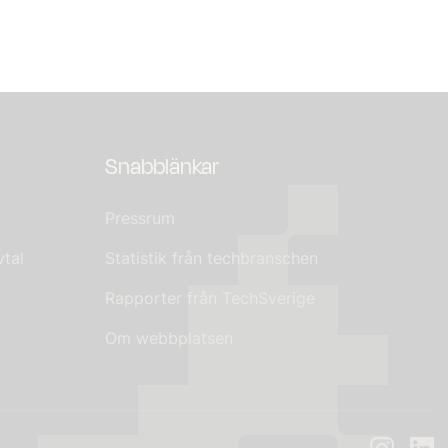
Snabblänkar
Pressrum
tal
Statistik från techbranschen
Rapporter från TechSverige
Om webbplatsen