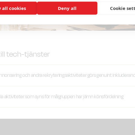
 all cookies
Deny all
Cookie set
ill tech-tjänster
annonsering och andra rekryteringsaktiviteter görs genuint inkluderan
om
HR-/rekryteringsansvarig
har tagit fram ett bibliotek me
alla aktiviteter som syns för målgruppen har jämn könsfördelning
mallar där text och bilder är könsneutrala, som chefer ka
 ska rekrytera. I bildmaterial som används ska båda könen 
 jag som
HR-/rekryteringsansvarig
bokar in en
 roller, så inte det ena könet ger intryck av att vara underor
etsmarknadsaktivitet så tar jag med mig både kvinnor och
ag som
HR-/rekryteringsansvarig
utformar fram en jobbanno
esrepresentanter.
ån våra mallar och exempel samt checkar jag annonsen mot