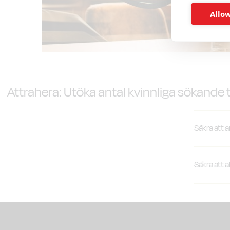
Allow
Attrahera: Utöka antal kvinnliga sökande t
Säkra att 
Jag s
Säkra att 
annons
när de
När
aktiva
arb
När j
yrk
jag fr