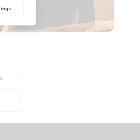
tings
de
d
n använda
ges lika
dnat.
 män som
ns utgår
 vår