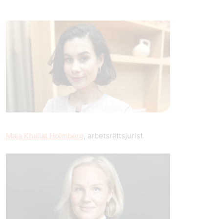
Maja Khailat Holmberg
, arbetsrättsjurist