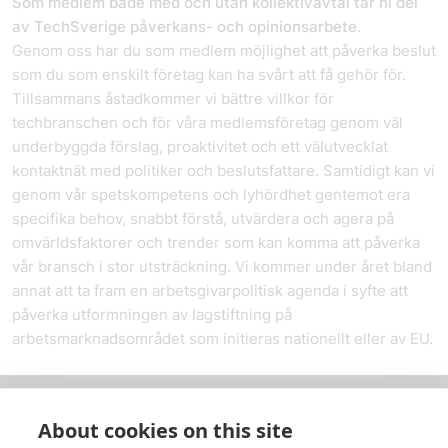
Som medlem både med och utan kollektivavtal tar ni del
av TechSverige påverkans- och opinionsarbete
.
Genom oss har du som medlem möjlighet att påverka beslut
som du som enskilt företag kan ha svårt att få gehör för.
Tillsammans åstadkommer vi bättre villkor för
techbranschen och för våra medlemsföretag genom väl
underbyggda förslag, proaktivitet och ett välutvecklat
kontaktnät med politiker och beslutsfattare. Samtidigt kan vi
genom vår spetskompetens och lyhördhet gentemot era
specifika behov, snabbt förstå, utvärdera och agera på
omvärldsfaktorer och trender som kan komma att påverka
vår bransch i stor utsträckning. Vi kommer under året bland
annat att ta fram en arbetsgivarpolitisk agenda i syfte att
påverka utformningen av lagstiftning på
arbetsmarknadsområdet som initieras nationellt eller av EU.
About cookies on this site