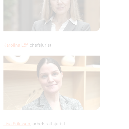
Karolina Löf
, chefsjurist
Lisa Eriksson
, arbetsrättsjurist