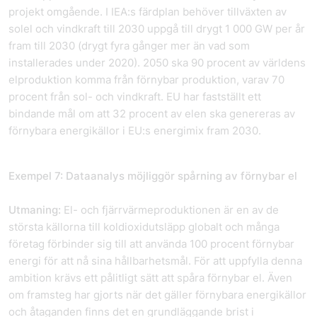
projekt omgående. I IEA:s färdplan behöver tillväxten av
solel och vindkraft till 2030 uppgå till drygt 1 000 GW per år
fram till 2030 (drygt fyra gånger mer än vad som
installerades under 2020). 2050 ska 90 procent av världens
elproduktion komma från förnybar produktion, varav 70
procent från sol- och vindkraft. EU har fastställt ett
bindande mål om att 32 procent av elen ska genereras av
förnybara energikällor i EU:s energimix fram 2030.
Exempel 7: Dataanalys möjliggör spårning av förnybar el
Utmaning:
El- och fjärrvärmeproduktionen är en av de
största källorna till koldioxidutsläpp globalt och många
företag förbinder sig till att använda 100 procent förnybar
energi för att nå sina hållbarhetsmål. För att uppfylla denna
ambition krävs ett pålitligt sätt att spåra förnybar el. Även
om framsteg har gjorts när det gäller förnybara energikällor
och åtaganden finns det en grundläggande brist i