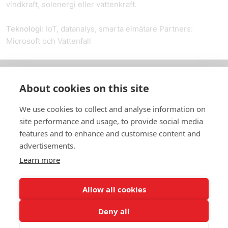
vindkraft, solenergi eller vattenkraft.
Teknologi:
IoT, datanalys, smarta elmätare Partners:
Microsoft och Vattenfall
About cookies on this site
Om oss
We use cookies to collect and analyse information on
In English
site performance and usage, to provide social media
features and to enhance and customise content and
Standardavtal
advertisements.
Learn more
Snabblänkar
Allow all cookies
Deny all
In English
Om webbplatsen
Dataskyddspolicy