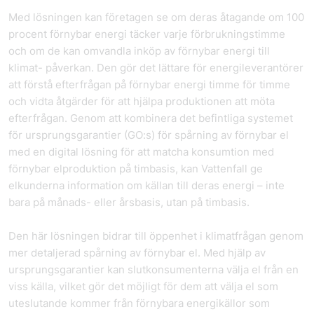
Med lösningen kan företagen se om deras åtagande om 100
procent förnybar energi täcker varje förbrukningstimme
och om de kan omvandla inköp av förnybar energi till
klimat- påverkan. Den gör det lättare för energileverantörer
att förstå efterfrågan på förnybar energi timme för timme
och vidta åtgärder för att hjälpa produktionen att möta
efterfrågan. Genom att kombinera det befintliga systemet
för ursprungsgarantier (GO:s) för spårning av förnybar el
med en digital lösning för att matcha konsumtion med
förnybar elproduktion på timbasis, kan Vattenfall ge
elkunderna information om källan till deras energi – inte
bara på månads- eller årsbasis, utan på timbasis.
Den här lösningen bidrar till öppenhet i klimatfrågan genom
mer detaljerad spårning av förnybar el. Med hjälp av
ursprungsgarantier kan slutkonsumenterna välja el från en
viss källa, vilket gör det möjligt för dem att välja el som
uteslutande kommer från förnybara energikällor som