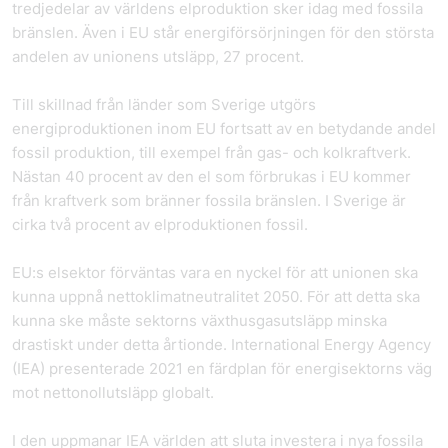
tredjedelar av världens elproduktion sker idag med fossila
bränslen. Även i EU står energiförsörjningen för den största
andelen av unionens utsläpp, 27 procent.
Till skillnad från länder som Sverige utgörs
energiproduktionen inom EU fortsatt av en betydande andel
fossil produktion, till exempel från gas- och kolkraftverk.
Nästan 40 procent av den el som förbrukas i EU kommer
från kraftverk som bränner fossila bränslen. I Sverige är
cirka två procent av elproduktionen fossil.
EU:s elsektor förväntas vara en nyckel för att unionen ska
kunna uppnå nettoklimatneutralitet 2050. För att detta ska
kunna ske måste sektorns växthusgasutsläpp minska
drastiskt under detta årtionde. International Energy Agency
(IEA) presenterade 2021 en färdplan för energisektorns väg
mot nettonollutsläpp globalt.
I den uppmanar IEA världen att sluta investera i nya fossila