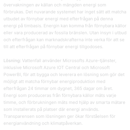
övervakningen av källan och mängden energi som
förbrukas. Det nuvarande systemet har inget sätt att matcha
utbudet av förnybar energi med efterfrågan på denna
energi på timbasis. Energin kan komma från förnybara källor
eller vara producerad av fossila bränslen. Utan insyn i utbud
och efterfrågan kan marknadskrafterna inte verka för att se
till att efterfrågan på förnybar energi tillgodoses.
Lösning:
Vattenfall använder Microsofts Azure-tjänster,
inklusive Microsoft Azure IOT Central och Microsoft
PowerBI, för att bygga och leverera en lösning som gör det
möjligt att matcha förnybar energiproduktion med
efterfrågan 24 timmar om dygnet, 365 dagar om året.
Energi som produceras från förnybara källor mäts varje
timme, och förbrukningen mäts med hjälp av smarta mätare
som installerats på platser där energi används.
Transparensen som lösningen ger ökar förståelsen för
energianvändning och klimatpåverkan.