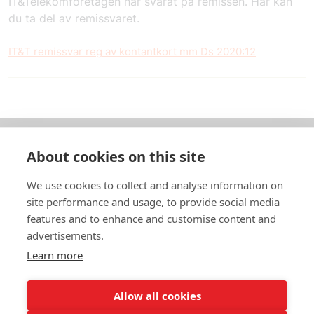
IT&Telekomföretagen har svarat på remissen. Här kan
du ta del av remissvaret.
IT&T remissvar reg av kontantkort mm Ds 2020:12
About cookies on this site
Om oss
We use cookies to collect and analyse information on
In English
site performance and usage, to provide social media
features and to enhance and customise content and
Standardavtal
advertisements.
Learn more
Snabblänkar
Allow all cookies