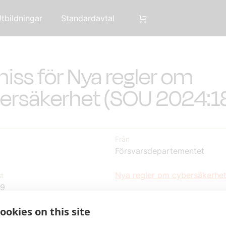
tbildningar
Standardavtal
iss för Nya regler om
ersäkerhet (SOU 2024:1
Från
Försvarsdepartementet
Nya regler om cybersäkerhe
t
9
ookies on this site
ige har svarat på remissen.
Här kan du ta del av remissvare