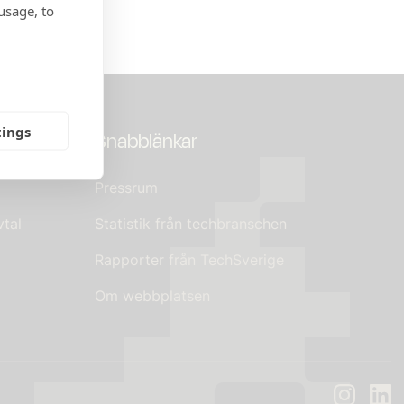
usage, to
tings
Snabblänkar
Pressrum
tal
Statistik från techbranschen
Rapporter från TechSverige
Om webbplatsen