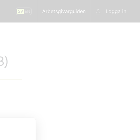
Arbetsgivarguiden
Logga in
SV
EN
8)
t
t.