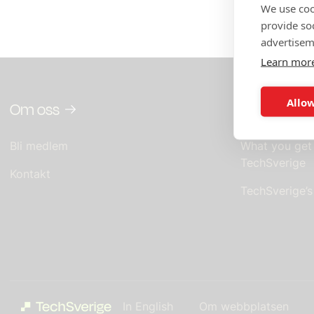
We use coo
provide so
advertisem
Learn mor
Allow
Om oss
In English
Bli medlem
What you get
TechSverige
Kontakt
TechSverige’
In English
Om webbplatsen