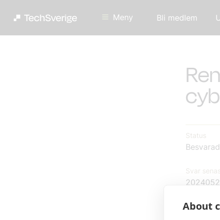
Meny
Bli medlem
U
Rem
cyb
Status
Besvarad
Svar senas
2024052
About c
TechSver