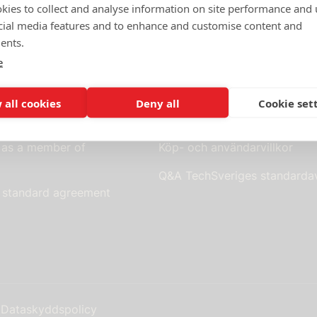
kies to collect and analyse information on site performance and 
cial media features and to enhance and customise content and
ents.
e
 all cookies
Deny all
Cookie set
Standardavtal
 as a member of
Köp- och användarvillkor
Q&A TechSveriges standardav
s standard agreement
Dataskyddspolicy