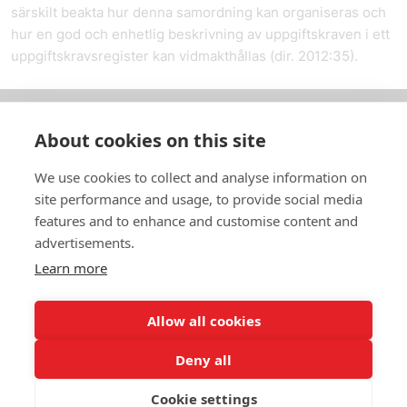
särskilt beakta hur denna samordning kan organiseras och
hur en god och enhetlig beskrivning av uppgiftskraven i ett
uppgiftskravsregister kan vidmakthållas (dir. 2012:35).
About cookies on this site
Om oss
We use cookies to collect and analyse information on
In English
site performance and usage, to provide social media
features and to enhance and customise content and
Standardavtal
advertisements.
Learn more
Snabblänkar
Allow all cookies
Deny all
In English
Om webbplatsen
Dataskyddspolicy
Cookie settings