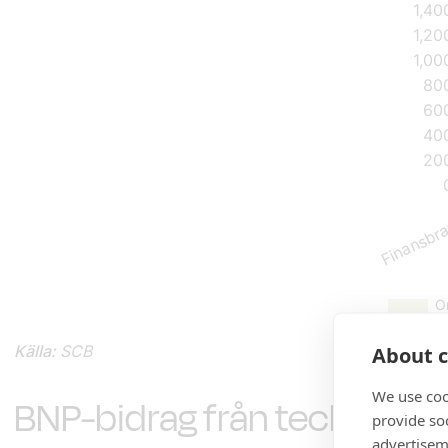
Källa:
SCB
About c
We use coo
BNP-bidrag från tech respe
provide so
advertisem