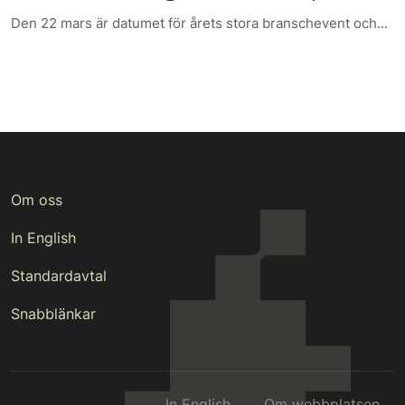
Den 22 mars är datumet för årets stora branschevent och...
Om oss
In English
Standardavtal
Snabblänkar
In English
Om webbplatsen