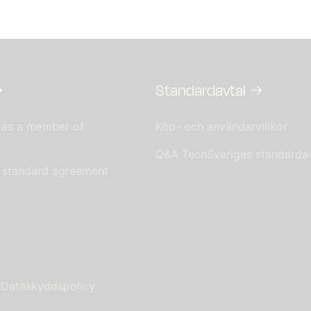
Standardavtal
 as a member of
Köp- och användarvillkor
Q&A TechSveriges standardav
s standard agreement
Dataskyddspolicy