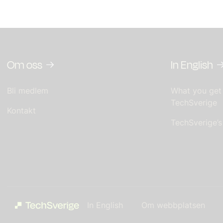
Om oss
In English
Bli medlem
What you get
TechSverige
Kontakt
TechSverige’
In English
Om webbplatsen