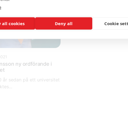
e
 all cookies
Deny all
Cookie set
2021
nsson ny ordförande i
et
 år sedan på ett universitet
tes...