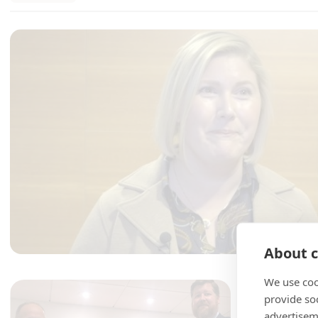
About c
We use coo
provide so
advertisem