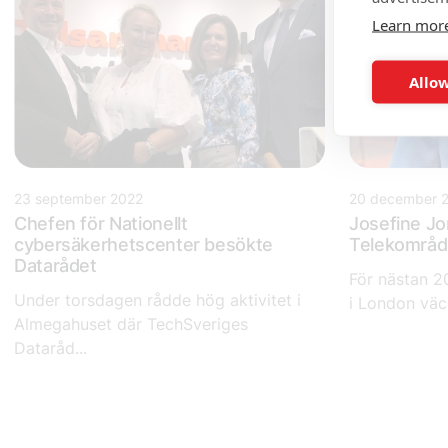
Learn mor
Allow
23 september 2022
20 december 
Chefen för Nationellt
Josefine Jo
cybersäkerhetscenter besökte
Telekområd
Datarådet
För nästan 20
Under torsdagen rådde hög aktivitet i
i London väck
Almegahuset där TechSveriges
Dataråd...