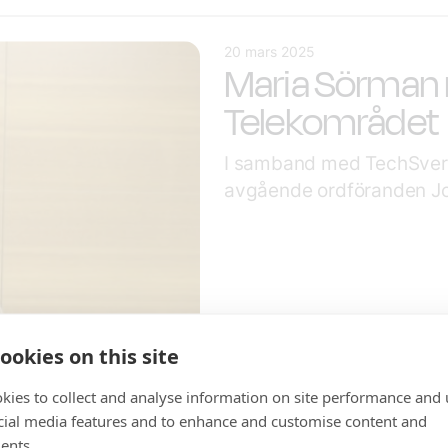
20 mars 2025
Maria Sörman 
Telekområdet
I samband med TechSver
avgående ordföranden Jo
ookies on this site
kies to collect and analyse information on site performance and 
cial media features and to enhance and customise content and
ents.