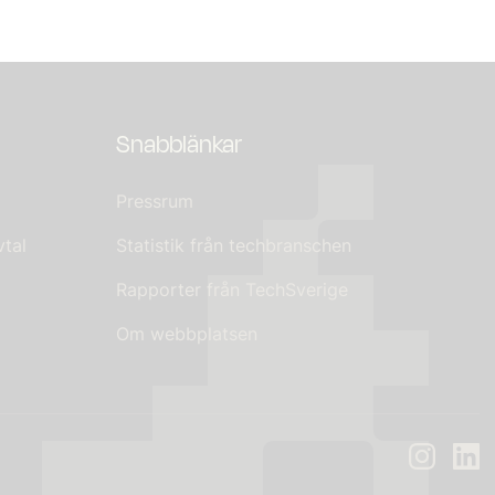
Snabblänkar
Pressrum
tal
Statistik från techbranschen
Rapporter från TechSverige
Om webbplatsen