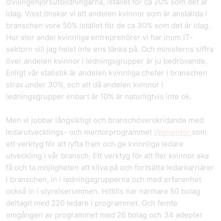
civilingenjörsutbildningarna, istället för ca 20% som det är
idag. Visst önskar vi att andelen kvinnor som är anställda i
branschen vore 50% istället för de ca 30% som det är idag.
Hur stor andel kvinnliga entreprenörer vi har inom IT-
sektorn vill jag helst inte ens tänka på. Och ministerns siffra
över andelen kvinnor i ledningsgrupper är ju bedrövande.
Enligt vår statistik är andelen kvinnliga chefer i branschen
strax under 30%, och att då andelen kvinnor i
ledningsgrupper enbart är 10% är naturligtvis inte ok.
Men vi jobbar långsiktigt och branschöverskridande med
ledarutvecklings- och mentorprogrammet
Womentor
som
ett verktyg för att lyfta fram och ge kvinnliga ledare
utveckling i vår bransch. Ett verktyg för att fler kvinnor ska
få och ta möjligheten att kliva på och fortsätta ledarkarriärer
i branschen, in i ledningsgrupperna och med erfarenhet
också in i styrelserummen. Hittills har närmare 50 bolag
deltagit med 220 ledare i programmet. Och femte
omgången av programmet med 26 bolag och 34 adepter