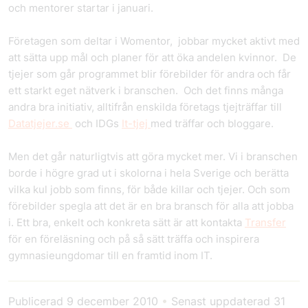
och mentorer startar i januari.
Företagen som deltar i Womentor, jobbar mycket aktivt med
att sätta upp mål och planer för att öka andelen kvinnor. De
tjejer som går programmet blir förebilder för andra och får
ett starkt eget nätverk i branschen. Och det finns många
andra bra initiativ, alltifrån enskilda företags tjejträffar till
Datatjejer.se
och IDGs
It-tjej
med träffar och bloggare.
Men det går naturligtvis att göra mycket mer. Vi i branschen
borde i högre grad ut i skolorna i hela Sverige och berätta
vilka kul jobb som finns, för både killar och tjejer. Och som
förebilder spegla att det är en bra bransch för alla att jobba
i. Ett bra, enkelt och konkreta sätt är att kontakta
Transfer
för en föreläsning och på så sätt träffa och inspirera
gymnasieungdomar till en framtid inom IT.
Publicerad
9 december 2010
•
Senast uppdaterad
31