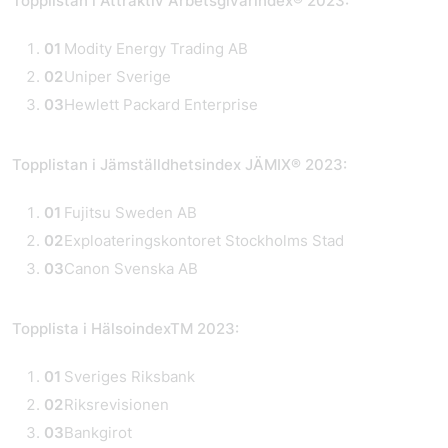
Topplistan i Attraktiv Arbetsgivarindex® 2023:
Modity Energy Trading AB
Uniper Sverige
Hewlett Packard Enterprise
Topplistan i Jämställdhetsindex JÄMIX® 2023:
Fujitsu Sweden AB
Exploateringskontoret Stockholms Stad
Canon Svenska AB
Topplista i Hälsoindex
TM
2023:
Sveriges Riksbank
Riksrevisionen
Bankgirot