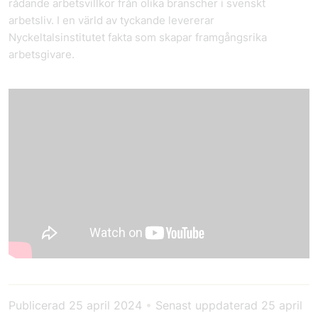
rådande arbetsvillkor från olika branscher i svenskt
arbetsliv. I en värld av tyckande levererar
Nyckeltalsinstitutet fakta som skapar framgångsrika
arbetsgivare.
Publicerad
25 april 2024
•
Senast uppdaterad
25 april