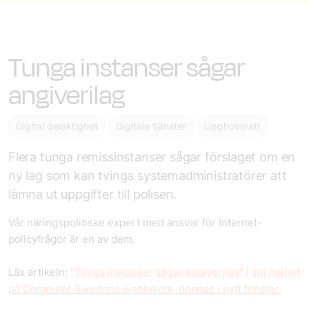
Tunga instanser sågar
angiverilag
Digital delaktighet
Digitala tjänster
Upphovsrätt
Flera tunga remissinstanser sågar förslaget om en
ny lag som kan tvinga systemadministratörer att
lämna ut uppgifter till polisen.
Vår näringspolitiske expert med ansvar för Internet-
policyfrågor är en av dem.
Läs artikeln:
"Tunga instanser sågar angiverilag" i sin helhet
på Computer Swedens webbplats, öppnas i nytt fönster.