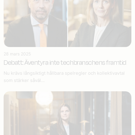
28 mars 2025
Debatt: Äventyra inte techbranschens framtid
Nu krävs långsiktigt hållbara spelregler och kollektivavtal
som stärker såväl...