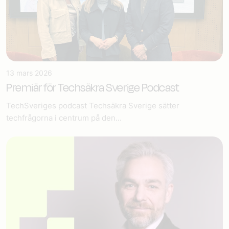
13 mars 2026
Premiär för Techsäkra Sverige Podcast
TechSveriges podcast Techsäkra Sverige sätter
techfrågorna i centrum på den...