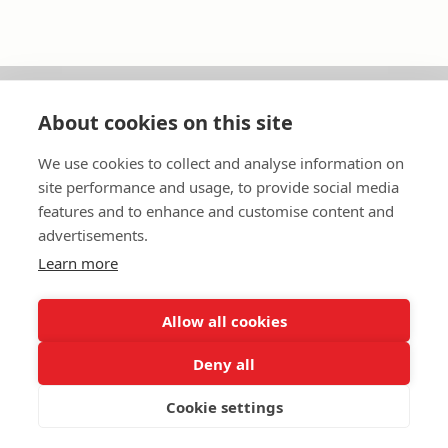
About cookies on this site
Om oss
We use cookies to collect and analyse information on
In English
site performance and usage, to provide social media
features and to enhance and customise content and
Standardavtal
advertisements.
Learn more
Snabblänkar
Allow all cookies
Deny all
In English
Om webbplatsen
Dataskyddspolicy
Cookie settings