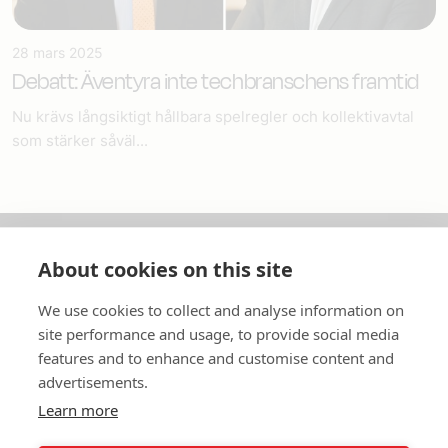
28 mars 2025
Debatt: Äventyra inte techbranschens framtid
Nu krävs långsiktigt hållbara spelregler och kollektivavtal
som stärker såväl...
About cookies on this site
Om oss
We use cookies to collect and analyse information on
In English
site performance and usage, to provide social media
features and to enhance and customise content and
Standardavtal
advertisements.
Learn more
Snabblänkar