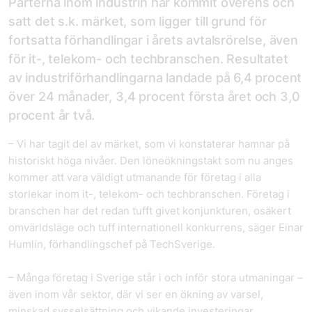
Parterna inom industrin har kommit överens och
satt det s.k. märket, som ligger till grund för
fortsatta förhandlingar i årets avtalsrörelse, även
för it-, telekom- och techbranschen. Resultatet
av industriförhandlingarna landade på 6,4 procent
över 24 månader, 3,4 procent första året och 3,0
procent år två.
– Vi har tagit del av märket, som vi konstaterar hamnar på
historiskt höga nivåer. Den löneökningstakt som nu anges
kommer att vara väldigt utmanande för företag i alla
storlekar inom it-, telekom- och techbranschen. Företag i
branschen har det redan tufft givet konjunkturen, osäkert
omvärldsläge och tuff internationell konkurrens, säger Einar
Humlin, förhandlingschef på TechSverige.
– Många företag i Sverige står i och inför stora utmaningar –
även inom vår sektor, där vi ser en ökning av varsel,
minskad sysselsättning och vikande investeringar.