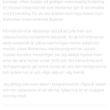
kunskap, vilken bygger på gedigen vetenskaplig forskning.
En mycket viktig skillnad som Womentor gör är att omsätta
ord till handling. För att öka andelen kvinnliga ledare inom
branschen krävs konkreta åtgärder.
På individnivå är Womentor bra på att lyfta fram och
vidareutveckla kompetenta personer. En av hörnstenarna i
detta avseende är själva matchningen mellan adept och
mentor, vilket Womentors mentorprogram har lyckats
mycket bra med. Personligen ser jag väldigt mycket fram
emot att vara mentor under 2015 och lära känna Erika och
förhoppningsvis ge henne styrka att vara den härliga kvinna
och ledare hon är och våga välja sin väg framåt.
Jag deltog själv som adept i programmet för några år sedan
och min upplevelse är att det har hjälpt mig bli en tryggare
kvinnlig chef!