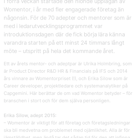
I förra veckan startade den nionde upplagan av
Womentor, i år med fler engagerade företag än
någonsin. För de 70 adepter och mentorer som är
med i ledarutvecklingsprogrammet var
introduktionsdagen där de fick börja lära känna
varandra starten på ett minst 24 timmars långt
möte – utspritt på hela det kommande året.
Ett av årets mentor- och adeptpar är Ulrika Holmbring, som
är Product Director R&D HR & Financials på IFS och 2014
års vinnare av Womentorpriset (!), och Erika Silow som är
Career developer, projektledare och systemanalytiker på
Capgemini. Här berättar de om vad Womentor betyder – för
branschen i stort och för dem själva personligen.
Erika Silow, adept 2015:
– Womentor är viktigt för att företag och företagsledningar
ska bli medvetna om problemet med ojämlikhet. Alla är för
jämställdhet, men ändå tar det sådan tid för den att infinna