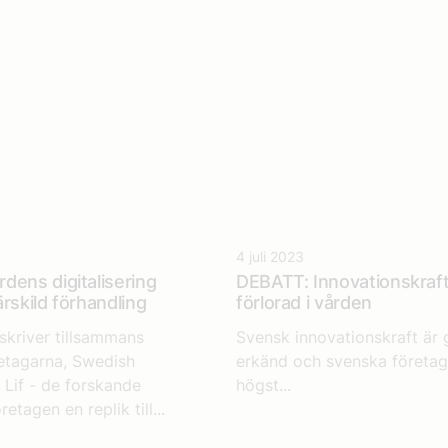
4 juli 2023
dens digitalisering
DEBATT: Innovationskraf
rskild förhandling
förlorad i vården
skriver tillsammans
Svensk innovationskraft är 
etagarna, Swedish
erkänd och svenska företag
Lif - de forskande
högst...
etagen en replik till...