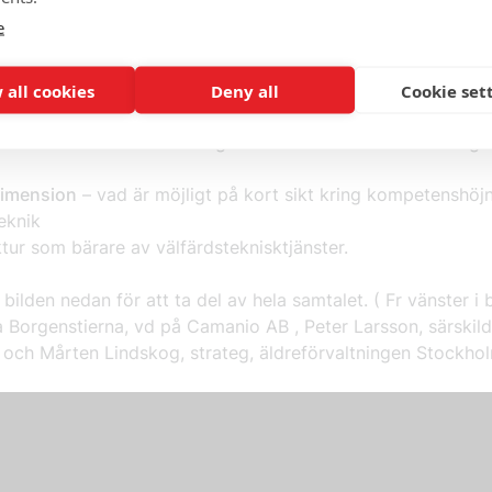
 ny nationell utvecklingsenhet, utvecklingsorganisation
s
e
llet ges uppdrag att arbeta med att utveckla kompetensu
ärdsteknik.
 all cookies
Deny all
Cookie set
 tillämpningar, att införa ny teknik för att arbeta med oms
s måste finnas stöd för organisationer som vill komma i gå
dimension
– vad är möjligt på kort sikt kring kompetenshöjn
eknik
ktur som bärare av välfärdsteknisktjänster.
 bilden nedan för att ta del av hela samtalet. ( Fr vänster i 
 Borgenstierna, vd på Camanio AB , Peter Larsson, särskild
 och Mårten Lindskog, strateg, äldreförvaltningen Stockho