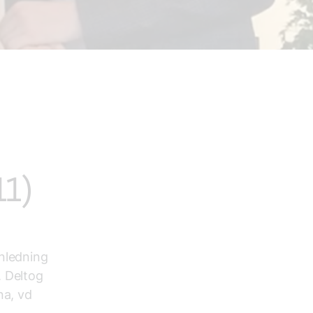
n
11)
anledning
. Deltog
na, vd