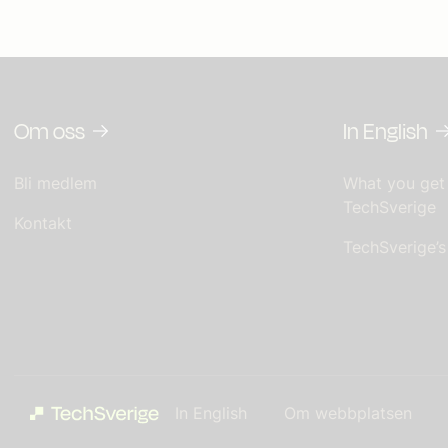
Om oss
In English
Bli medlem
What you get
TechSverige
Kontakt
TechSverige’
In English
Om webbplatsen