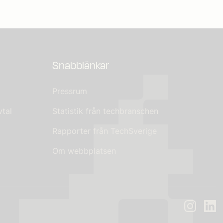
Snabblänkar
Pressrum
tal
Statistik från techbranschen
Rapporter från TechSverige
Om webbplatsen