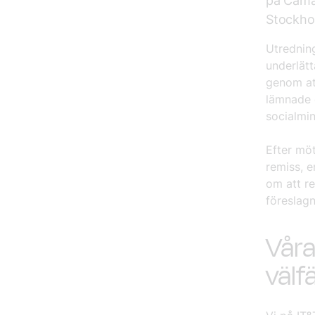
på Caman
Stockho
Utrednin
underlät
genom att
lämnade 
socialmin
Efter mö
remiss, 
om att re
föreslag
Våra
välf