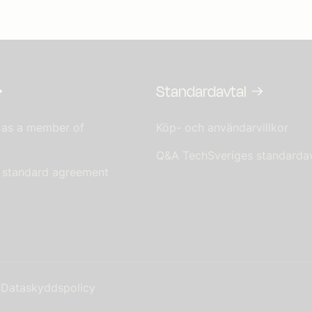
Standardavtal
 as a member of
Köp- och användarvillkor
Q&A TechSveriges standardav
s standard agreement
Dataskyddspolicy