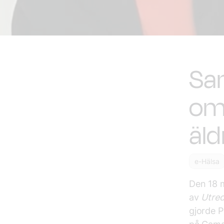
Sa
om 
äld
e-Hälsa
Den 18 m
av
Utred
gjorde P