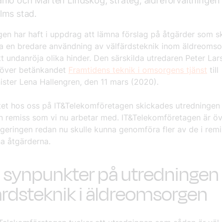
io och Mårten Lindskog, strateg, äldreförvaltningen
lms stad.
gen har haft i uppdrag att lämna förslag på åtgärder som s
ta en bredare användning av välfärdsteknik inom äldreoms
 undanröja olika hinder. Den särskilda utredaren Peter Lar
över betänkandet
Framtidens teknik i omsorgens tjänst
till
ister Lena Hallengren, den 11 mars (2020).
tet hos oss på IT&Telekomföretagen skickades utredningen
en remiss som vi nu arbetar med. IT&Telekomföretagen är ö
geringen redan nu skulle kunna genomföra fler av de i rem
na åtgärderna.
 synpunkter på utredninge
ärdsteknik i äldreomsorgen