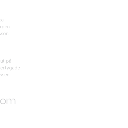
ka
orgen
sson
 ut på
vertygade
issen
n om