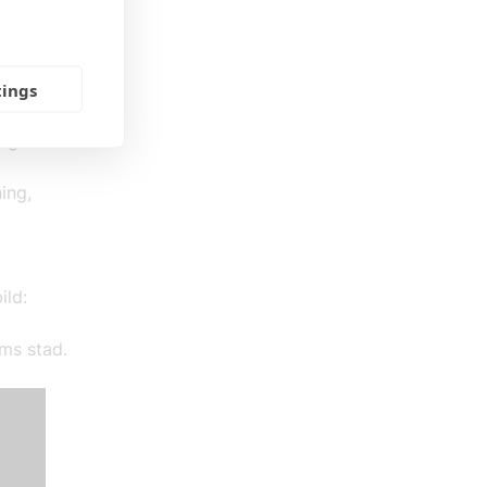
om
tveckling
tings
orgsfrågor
ng.
ing,
bild:
lms stad.