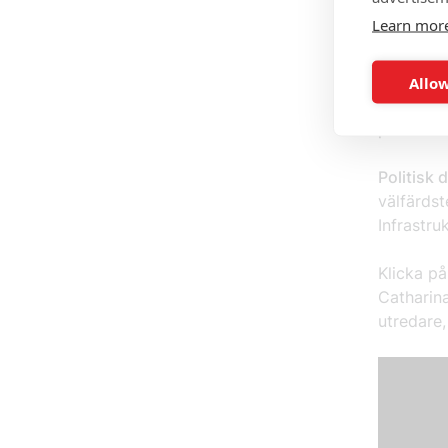
Skapa en
Learn mor
sammanhå
inom välf
Allow
Praktiska
på distan
Politisk 
välfärdst
Infrastru
Klicka på
Catharina
utredare,