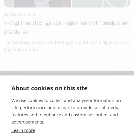
28 februari 2023
Viktigt med tydliga spelregler när nytt blåsljusnät
etableras
TechSverige välkomnar förslaget om ett nytt blåljusnät som
Myndigheten för...
About cookies on this site
Om oss
We use cookies to collect and analyse information on
In English
site performance and usage, to provide social media
features and to enhance and customise content and
Standardavtal
advertisements.
Learn more
Snabblänkar