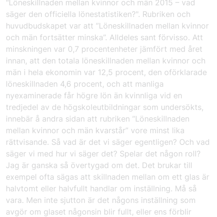
"Löneskillnaden mellan kvinnor och män 2015 – vad
säger den officiella lönestatistiken?"
. Rubriken och
huvudbudskapet var att ”Löneskillnaden mellan kvinnor
och män fortsätter minska”. Alldeles sant förvisso. Att
minskningen var 0,7 procentenheter jämfört med året
innan, att den totala löneskillnaden mellan kvinnor och
män i hela ekonomin var 12,5 procent, den oförklarade
löneskillnaden 4,6 procent, och att manliga
nyexaminerade får högre lön än kvinnliga vid en
tredjedel av de högskoleutbildningar som undersökts,
innebär å andra sidan att rubriken ”Löneskillnaden
mellan kvinnor och män kvarstår” vore minst lika
rättvisande. Så vad är det vi säger egentligen? Och vad
säger vi med hur vi säger det? Spelar det någon roll?
Jag är ganska så övertygad om det. Det brukar till
exempel ofta sägas att skillnaden mellan om ett glas är
halvtomt eller halvfullt handlar om inställning. Må så
vara. Men inte sjutton är det någons inställning som
avgör om glaset någonsin blir fullt, eller ens förblir