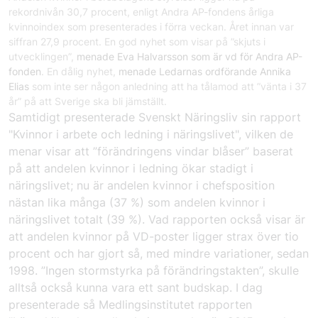
rekordnivån 30,7 procent, enligt Andra AP-fondens årliga
kvinnoindex som presenterades i förra veckan. Året innan var
siffran 27,9 procent. En god nyhet som visar på ”skjuts i
utvecklingen”,
menade Eva Halvarsson som är vd för Andra AP-
fonden
. En dålig nyhet,
menade Ledarnas ordförande Annika
Elias
som inte ser någon anledning att ha tålamod att ”vänta i 37
år” på att Sverige ska bli jämställt.
Samtidigt presenterade Svenskt Näringsliv sin rapport
"Kvinnor i arbete och ledning i näringslivet"
, vilken de
menar visar att ”förändringens vindar blåser” baserat
på att andelen kvinnor i ledning ökar stadigt i
näringslivet; nu är andelen kvinnor i chefsposition
nästan lika många (37 %) som andelen kvinnor i
näringslivet totalt (39 %). Vad rapporten också visar är
att andelen kvinnor på VD-poster ligger strax över tio
procent och har gjort så, med mindre variationer, sedan
1998. ”Ingen stormstyrka på förändringstakten”, skulle
alltså också kunna vara ett sant budskap. I dag
presenterade så Medlingsinstitutet rapporten