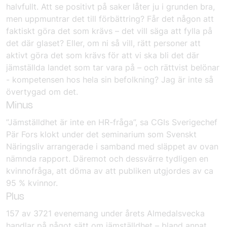
halvfullt. Att se positivt på saker låter ju i grunden bra,
men uppmuntrar det till förbättring? Får det någon att
faktiskt göra det som krävs – det vill säga att fylla på
det där glaset? Eller, om ni så vill, rätt personer att
aktivt göra det som krävs för att vi ska bli det där
jämställda landet som tar vara på – och rättvist belönar
- kompetensen hos hela sin befolkning? Jag är inte så
övertygad om det.
Minus
”Jämställdhet är inte en HR-fråga”, sa CGIs Sverigechef
Pär Fors klokt under det seminarium som Svenskt
Näringsliv arrangerade i samband med släppet av ovan
nämnda rapport. Däremot och dessvärre tydligen en
kvinnofråga, att döma av att publiken utgjordes av ca
95 % kvinnor.
Plus
157 av 3721 evenemang under årets Almedalsvecka
handlar på något sätt om jämställdhet – bland annat