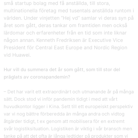
små startup bolag med få anställda, till stora,
multinationella företag med tusentals anställda runtom i
världen. Under vinjetten ”Hej vd” samlar vi deras syn på
året som gått, deras tankar om framtiden men också
lärdomar och erfarenheter från en tid som inte liknar
någon annan. Kenneth Fredriksen är Executive Vice
President för Central East Europe and Nordic Region
vid Huawei.
Hur vill du summera det år som gått, som till stor del
präglats av coronapandemin?
– Det har varit ett extraordinärt och utmanande år på många
sätt. Dock stod vi inför pandemin tidigt i med att vårt
huvudkontor ligger i Kina. Sett till ett europeiskt perspektiv
var vi nog bättre förberedda än många andra och vidtog
åtgärder tidigt, t ex genom att mobilisera för en extremt
svår logistiksituation. Logistiken är viktig i vår bransch men
tanke på att det ofta är långa ledtider på produkter som vi