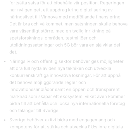
fortsätta satsa för att bibehålla vår position. Regeringen
har nyligen gett ett uppdrag kring digitalisering av
näringslivet till Vinnova med medföljande finansiering.
Det är bra och välkommet, men satsningen skulle behöva
vara väsentligt större, med en tydlig inriktning på
spetsforsknings-områden, testmiljöer och
utbildningssatsningar och 5G bör vara en självklar del i
det.
Näringsliv och offentlig sektor behöver ges möjligheter
att dra full nytta av den nya tekniken och utveckla
konkurrenskraftiga innovativa lösningar. För att uppnå
det behövs
möjliggörande regler och
innovationssandlådor
samt en
öppen och transparent
marknad
som skapar ett ekosystem, vilket även kommer
bidra till att behålla och locka nya internationella företag
och talanger till Sverige.
Sverige behöver aktivt bidra med engagemang och
kompetens för att stärka och utveckla
EU:s inre digitala