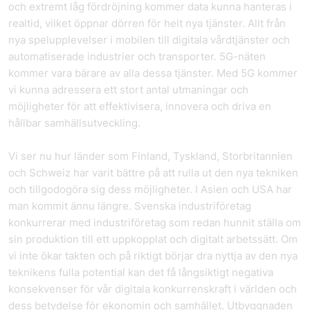
och extremt låg fördröjning kommer data kunna hanteras i
realtid, vilket öppnar dörren för helt nya tjänster. Allt från
nya spelupplevelser i mobilen till digitala vårdtjänster och
automatiserade industrier och transporter. 5G-näten
kommer vara bärare av alla dessa tjänster. Med 5G kommer
vi kunna adressera ett stort antal utmaningar och
möjligheter för att effektivisera, innovera och driva en
hållbar samhällsutveckling.
Vi ser nu hur länder som Finland, Tyskland, Storbritannien
och Schweiz har varit bättre på att rulla ut den nya tekniken
och tillgodogöra sig dess möjligheter. I Asien och USA har
man kommit ännu längre. Svenska industriföretag
konkurrerar med industriföretag som redan hunnit ställa om
sin produktion till ett uppkopplat och digitalt arbetssätt. Om
vi inte ökar takten och på riktigt börjar dra nyttja av den nya
teknikens fulla potential kan det få långsiktigt negativa
konsekvenser för vår digitala konkurrenskraft i världen och
dess betydelse för ekonomin och samhället. Utbyggnaden